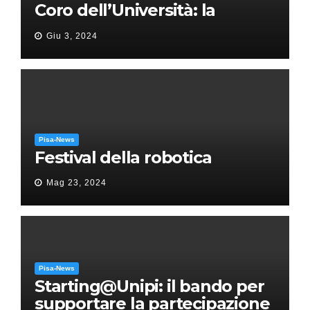
Coro dell’Università: la
“Messa in gloria” di Giacomo
Giu 3, 2024
Puccini
Pisa-News
Festival della robotica
Mag 23, 2024
Pisa-News
Starting@Unipi: il bando per
supportare la partecipazione