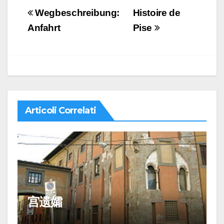
Navigazione
Wegbeschreibung:
Histoire de
articoli
Anfahrt
Pise
Articoli Correlati
宫遗孀