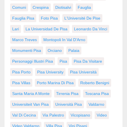
Comuni
Crespina
Diotisalvi
Fauglia
Fauglia Pisa
Foto Pisa
L'Université De Pise
Lari
La Universidad De Pisa
Leonardo Da Vinci
Marco Treves
Montopoli In Val D'Arno
Monumenti Pisa
Orciano
Palaia
Personaggi Illustri Pisa
Pisa
Pisa Da Visitare
Pisa Porto
Pisa University
Pisa Università
Pisa Villas
Porto Marina Di Pisa
Roberto Benigni
Santa Maria A Monte
Tirrenia Pisa
Toscana Pisa
Universiteit Van Pisa
Università Pisa
Valdarno
Val Di Cecina
Via Palestro
Vicopisano
Video
Video Valdarno
Villa Pisa
Vini Pisani