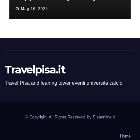
all’ERC Starting Grant
Mag 16, 2024
Travelpisa.it
Travel Pisa and leaning tower eventi università calcio
© Copyright. All Rights Reserved. by
Pisaonline.it
Home