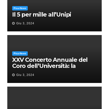
Pisa-News
Il 5 per mille all’Unipi
Giu 3, 2024
Pisa-News
XXV Concerto Annuale del
Coro dell’Università: la
“Messa in gloria” di Giacomo
Giu 3, 2024
Puccini