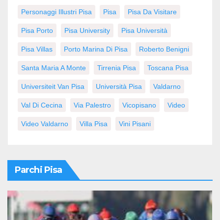
Personaggi Illustri Pisa
Pisa
Pisa Da Visitare
Pisa Porto
Pisa University
Pisa Università
Pisa Villas
Porto Marina Di Pisa
Roberto Benigni
Santa Maria A Monte
Tirrenia Pisa
Toscana Pisa
Universiteit Van Pisa
Università Pisa
Valdarno
Val Di Cecina
Via Palestro
Vicopisano
Video
Video Valdarno
Villa Pisa
Vini Pisani
Parchi Pisa