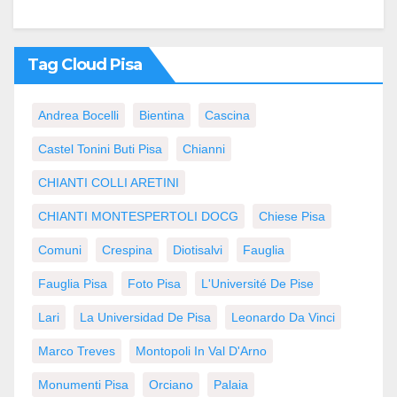
Tag Cloud Pisa
Andrea Bocelli
Bientina
Cascina
Castel Tonini Buti Pisa
Chianni
CHIANTI COLLI ARETINI
CHIANTI MONTESPERTOLI DOCG
Chiese Pisa
Comuni
Crespina
Diotisalvi
Fauglia
Fauglia Pisa
Foto Pisa
L'Université De Pise
Lari
La Universidad De Pisa
Leonardo Da Vinci
Marco Treves
Montopoli In Val D'Arno
Monumenti Pisa
Orciano
Palaia