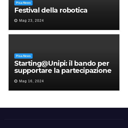
Pisa-News
Festival della robotica
Mag 23, 2024
Pisa-News
Starting@Unipi: il bando per
supportare la partecipazione
all’ERC Starting Grant
Mag 16, 2024