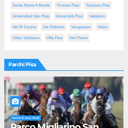
Santa Maria A Monte
Tirrenia Pisa
Toscana Pisa
Universiteit Van Pisa
Università Pisa
Valdarno
Val Di Cecina
Via Palestro
Vicopisano
Video
Video Valdarno
Villa Pisa
Vini Pisani
Parchi Pisa
Parchi E Aree Verdi
Parco Migliarino San