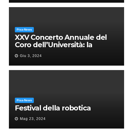
Pisa-News
XXV Concerto Annuale del
Coro dell’Università: la
“Messa in gloria” di Giacomo
Giu 3, 2024
Puccini
Pisa-News
Festival della robotica
Mag 23, 2024