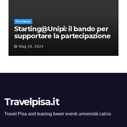
Pisa-News
Starting@Unipi: il bando per
supportare la partecipazione
all’ERC Starting Grant
Mag 16, 2024
Travelpisa.it
Travel Pisa and leaning tower eventi università calcio