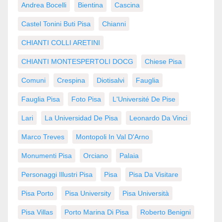
Andrea Bocelli
Bientina
Cascina
Castel Tonini Buti Pisa
Chianni
CHIANTI COLLI ARETINI
CHIANTI MONTESPERTOLI DOCG
Chiese Pisa
Comuni
Crespina
Diotisalvi
Fauglia
Fauglia Pisa
Foto Pisa
L'Université De Pise
Lari
La Universidad De Pisa
Leonardo Da Vinci
Marco Treves
Montopoli In Val D'Arno
Monumenti Pisa
Orciano
Palaia
Personaggi Illustri Pisa
Pisa
Pisa Da Visitare
Pisa Porto
Pisa University
Pisa Università
Pisa Villas
Porto Marina Di Pisa
Roberto Benigni