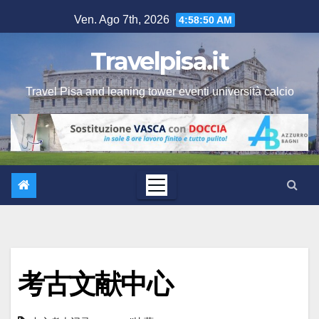
Salta
Ven. Ago 7th, 2026
4:58:51 AM
al
contenuto
Travelpisa.it
Travel Pisa and leaning tower eventi università calcio
考古文献中心