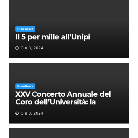
Pisa-News
Il 5 per mille all’Unipi
Giu 3, 2024
Pisa-News
XXV Concerto Annuale del
Coro dell’Università: la
“Messa in gloria” di Giacomo
Giu 3, 2024
Puccini