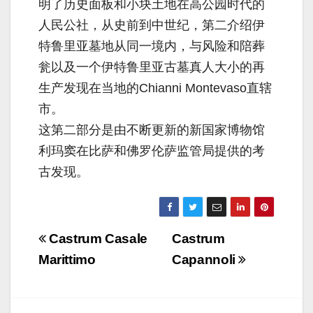
明了历史面板和小块土地在高公园时代的
人民公社，从史前到中世纪，第二介绍伊
特鲁里亚墓地从同一境内，与风险和陪葬
瓮以及一个伊特鲁里亚古墓真人大小的再
生产发现在当地的Chianni Montevaso直辖
市。
这第二部分是由不断更新的新国家博物馆
利玛窦在比萨和佛罗伦萨监管局提供的考
古发现。
Navigazione
Castrum Casale
Castrum
articoli
Marittimo
Capannoli