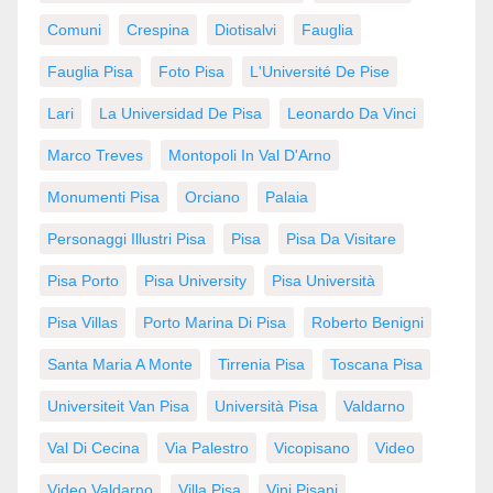
Comuni
Crespina
Diotisalvi
Fauglia
Fauglia Pisa
Foto Pisa
L'Université De Pise
Lari
La Universidad De Pisa
Leonardo Da Vinci
Marco Treves
Montopoli In Val D'Arno
Monumenti Pisa
Orciano
Palaia
Personaggi Illustri Pisa
Pisa
Pisa Da Visitare
Pisa Porto
Pisa University
Pisa Università
Pisa Villas
Porto Marina Di Pisa
Roberto Benigni
Santa Maria A Monte
Tirrenia Pisa
Toscana Pisa
Universiteit Van Pisa
Università Pisa
Valdarno
Val Di Cecina
Via Palestro
Vicopisano
Video
Video Valdarno
Villa Pisa
Vini Pisani