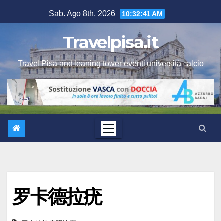
Salta
Sab. Ago 8th, 2026
10:32:41 AM
al
contenuto
Travelpisa.it
Travel Pisa and leaning tower eventi università calcio
罗卡德拉疣