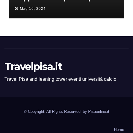
all’ERC Starting Grant
Mag 16, 2024
Travelpisa.it
Travel Pisa and leaning tower eventi università calcio
© Copyright. All Rights Reserved. by
Pisaonline.it
Home