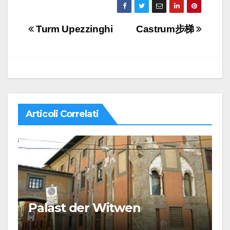
Navigazione
Turm Upezzinghi
Castrum步梯
articoli
Articoli Correlati
Palast der Witwen