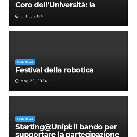
Coro dell’Università: la
“Messa in gloria” di Giacomo
Giu 3, 2024
Puccini
Pisa-News
Festival della robotica
Mag 23, 2024
Pisa-News
Starting@Unipi: il bando per
supportare la partecipazione