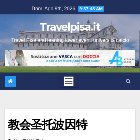
Salta
Dom. Ago 9th, 2026
9:37:49 AM
al
contenuto
Travelpisa.it
Travel Pisa and leaning tower eventi università calcio
教会圣托波因特