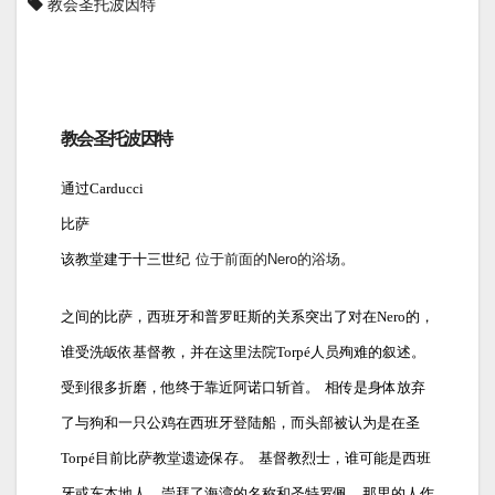
教会圣托波因特
教会圣托波因特
通过Carducci
比萨
该教堂建于十三世纪
位于前面的Nero的浴场。
之间的比萨，西班牙和普罗旺斯的关系突出了对在Nero的，
谁受洗皈依基督教，并在这里法院Torpé人员殉难的叙述。
受到很多折磨，他终于靠近阿诺口斩首。
相传是身体放弃
了与狗和一只公鸡在西班牙登陆船，而头部被认为是在圣
Torpé目前比萨教堂遗迹保存。
基督教烈士，谁可能是西班
牙或东本地人，崇拜了海湾的名称和圣特罗佩，那里的人作