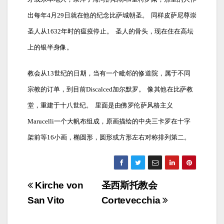
出每年4月29日就在他的纪念比萨城朝圣。
同样皮萨尼尊崇
圣人从1632年时的瘟疫停止。
圣人的骨头，现在住在高坛
上的银半身像。
教会从13世纪的日期，当有一个毗邻的修道院，属于不同
宗教的订单，到目前Discalced加尔默罗。
像其他在比萨教
堂，重建于十八世纪。
里面是由佛罗伦萨风格主义
Marucelli一个大帆布组成，原画描绘的中央三卡罗在十字
架前等16小画，椭圆形，圆形或方形左右对称排列第二。
Navigazione
Kirche von
圣西斯托教会
articoli
San Vito
Cortevecchia