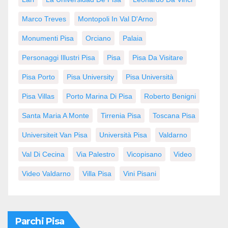
Marco Treves
Montopoli In Val D'Arno
Monumenti Pisa
Orciano
Palaia
Personaggi Illustri Pisa
Pisa
Pisa Da Visitare
Pisa Porto
Pisa University
Pisa Università
Pisa Villas
Porto Marina Di Pisa
Roberto Benigni
Santa Maria A Monte
Tirrenia Pisa
Toscana Pisa
Universiteit Van Pisa
Università Pisa
Valdarno
Val Di Cecina
Via Palestro
Vicopisano
Video
Video Valdarno
Villa Pisa
Vini Pisani
Parchi Pisa