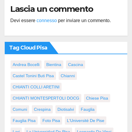
Lascia un commento
Devi essere
connesso
per inviare un commento.
Tag Cloud Pisa
Andrea Bocelli
Bientina
Cascina
Castel Tonini Buti Pisa
Chianni
CHIANTI COLLI ARETINI
CHIANTI MONTESPERTOLI DOCG
Chiese Pisa
Comuni
Crespina
Diotisalvi
Fauglia
Fauglia Pisa
Foto Pisa
L'Université De Pise
Lari
La Universidad De Pisa
Leonardo Da Vinci