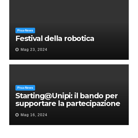
Pisa-News
Festival della robotica
Mag 23, 2024
Pisa-News
Starting@Unipi: il bando per
supportare la partecipazione
all’ERC Starting Grant
Mag 16, 2024