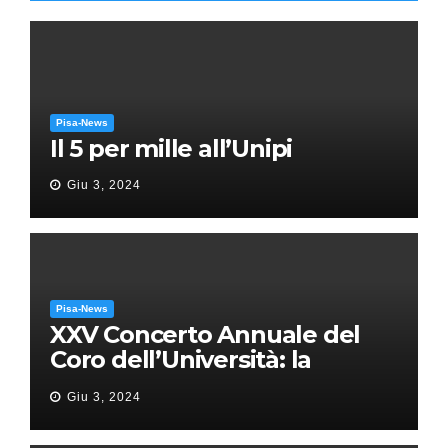
Pisa-News
Il 5 per mille all’Unipi
Giu 3, 2024
Pisa-News
XXV Concerto Annuale del
Coro dell’Università: la
“Messa in gloria” di Giacomo
Giu 3, 2024
Puccini