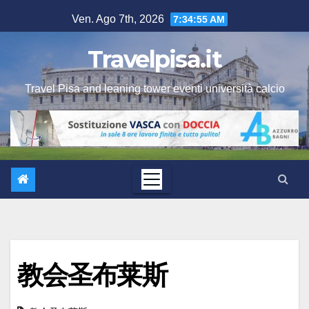
Salta
Ven. Ago 7th, 2026
7:34:56 AM
al
contenuto
Travelpisa.it
Travel Pisa and leaning tower eventi università calcio
教会圣布莱斯