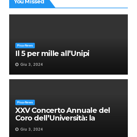
You Missed
Pisa-News
Il 5 per mille all’Unipi
Giu 3, 2024
Pisa-News
XXV Concerto Annuale del
Coro dell’Università: la
“Messa in gloria” di Giacomo
Giu 3, 2024
Puccini