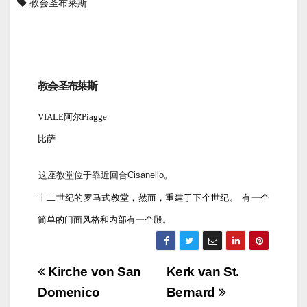
教会圣布莱斯
教会圣布莱斯
VIALE阿尔Piagge
比萨
这座教堂位于靠近回合Cisanello。
十二世纪的罗马式教堂，然而，重建于下个世纪。
有一个
简单的门面风格和内部有一个殿。
Navigazione
Kirche von San
Kerk van St.
articoli
Domenico
Bernard