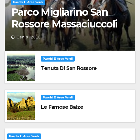
Parchi E Aree Verdi
Parco Migliarino San
Rossore Massaciuccoli
Gen 9, 2010
Parchi E Aree Verdi
Tenuta Di San Rossore
Parchi E Aree Verdi
Le Famose Balze
Parchi E Aree Verdi