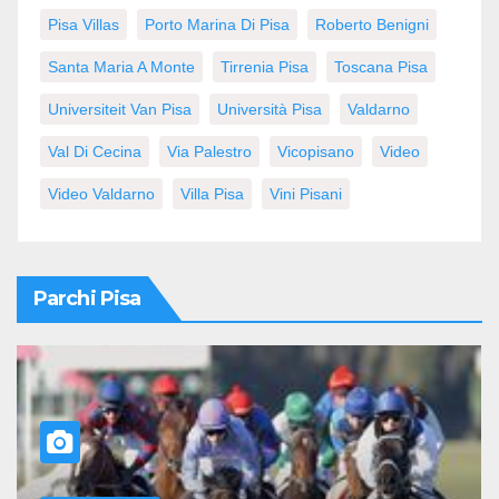
Pisa Villas
Porto Marina Di Pisa
Roberto Benigni
Santa Maria A Monte
Tirrenia Pisa
Toscana Pisa
Universiteit Van Pisa
Università Pisa
Valdarno
Val Di Cecina
Via Palestro
Vicopisano
Video
Video Valdarno
Villa Pisa
Vini Pisani
Parchi Pisa