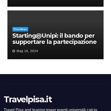
Pisa-News
Starting@Unipi: il bando per
supportare la partecipazione
all’ERC Starting Grant
Mag 16, 2024
Travelpisa.it
Travel Pisa and leaning tower eventi università calcio