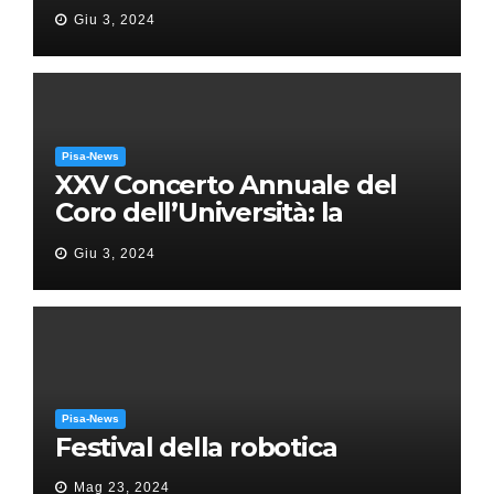
Giu 3, 2024
Pisa-News
XXV Concerto Annuale del
Coro dell’Università: la
“Messa in gloria” di Giacomo
Giu 3, 2024
Puccini
Pisa-News
Festival della robotica
Mag 23, 2024