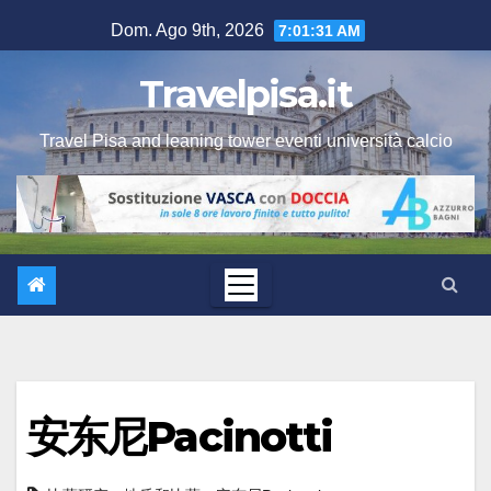
Salta
Dom. Ago 9th, 2026
7:01:32 AM
al
contenuto
Travelpisa.it
Travel Pisa and leaning tower eventi università calcio
安东尼Pacinotti