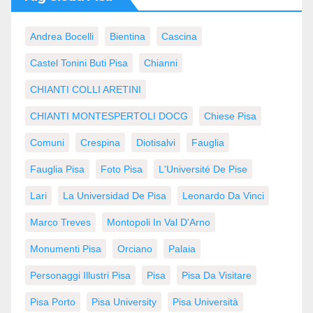
Andrea Bocelli
Bientina
Cascina
Castel Tonini Buti Pisa
Chianni
CHIANTI COLLI ARETINI
CHIANTI MONTESPERTOLI DOCG
Chiese Pisa
Comuni
Crespina
Diotisalvi
Fauglia
Fauglia Pisa
Foto Pisa
L'Université De Pise
Lari
La Universidad De Pisa
Leonardo Da Vinci
Marco Treves
Montopoli In Val D'Arno
Monumenti Pisa
Orciano
Palaia
Personaggi Illustri Pisa
Pisa
Pisa Da Visitare
Pisa Porto
Pisa University
Pisa Università