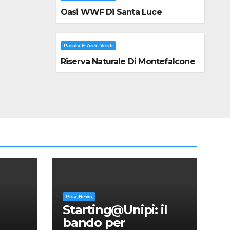
Oasi WWF Di Santa Luce
Parchi E Aree Verdi
Riserva Naturale Di Montefalcone
Pisa-News
Starting@Unipi: il
bando per