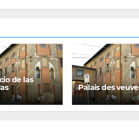
cio de las
das
Palais des veuve