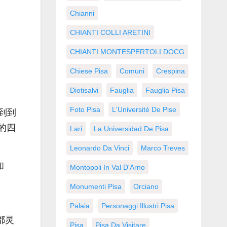
Chianni
CHIANTI COLLI ARETINI
CHIANTI MONTESPERTOLI DOCG
Chiese Pisa
Comuni
Crespina
Diotisalvi
Fauglia
Fauglia Pisa
Foto Pisa
L'Université De Pise
到到
的四
Lari
La Universidad De Pisa
Leonardo Da Vinci
Marco Treves
和
Montopoli In Val D'Arno
Monumenti Pisa
Orciano
Palaia
Personaggi Illustri Pisa
都灵
Pisa
Pisa Da Visitare