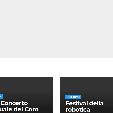
ws
Pisa-News
 Concerto
Festival della
ale del Coro
robotica