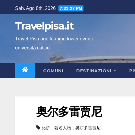
Salta
Sab. Ago 8th, 2026
7:31:28 PM
al
contenuto
Travelpisa.it
Travel Pisa and leaning tower eventi
università calcio
COMUNI
DESTINAZIONI
P
奥尔多雷贾尼
比萨，著名人物，奥尔多雷贾尼