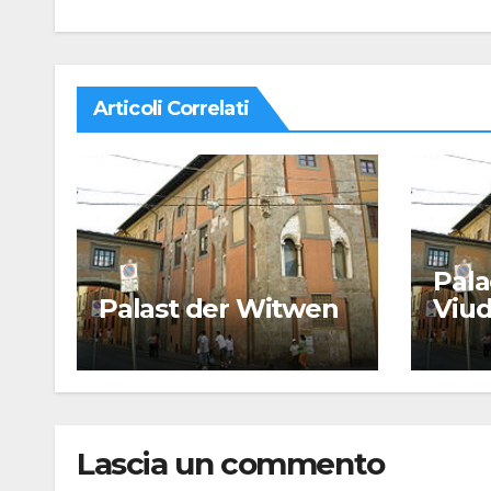
Articoli Correlati
Pala
Palast der Witwen
Viu
Lascia un commento