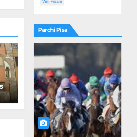
Vini Pisani
Parchi Pisa
s