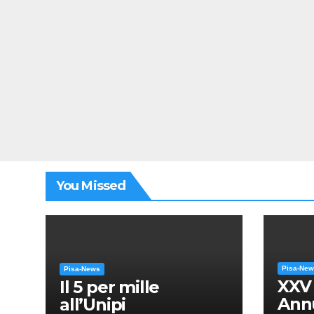
You Missed
Pisa-Ne
Pisa-News
XXV
Il 5 per mille
Annu
all’Unipi