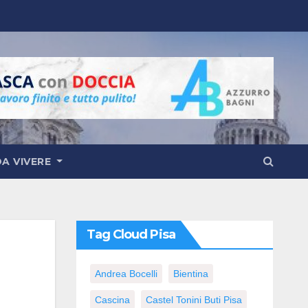
DA VIVERE
Tag Cloud Pisa
Andrea Bocelli
Bientina
Cascina
Castel Tonini Buti Pisa