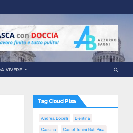
DA VIVERE
Tag Cloud Pisa
Andrea Bocelli
Bientina
Cascina
Castel Tonini Buti Pisa