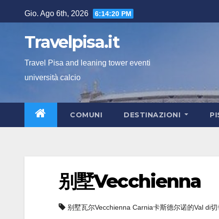
Salta
Gio. Ago 6th, 2026
6:14:21 PM
al
contenuto
Travelpisa.it
Travel Pisa and leaning tower eventi
università calcio
COMUNI
DESTINAZIONI
P
别墅Vecchienna
别墅瓦尔Vecchienna Carnia卡斯德尔诺的Val d