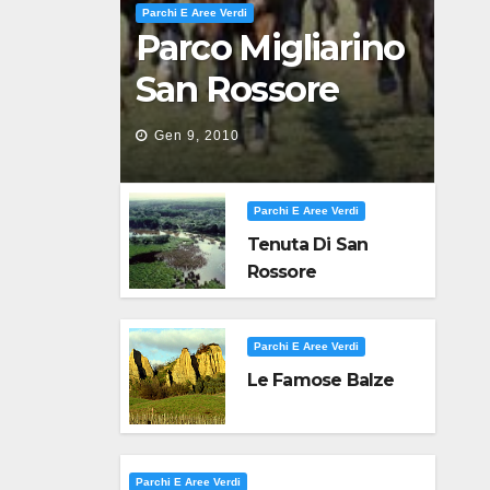
Parchi E Aree Verdi
Parco Migliarino
San Rossore
Massaciuccoli
Gen 9, 2010
Parchi E Aree Verdi
Tenuta Di San
Rossore
Parchi E Aree Verdi
Le Famose Balze
Parchi E Aree Verdi