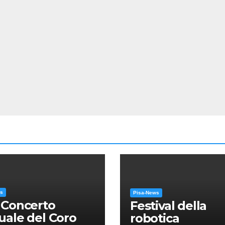
ws
Pisa-News
 Concerto
Festival della
ale del Coro
robotica