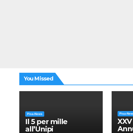
You Missed
Pisa-Ne
Pisa-News
XXV
Il 5 per mille
Annu
all’Unipi