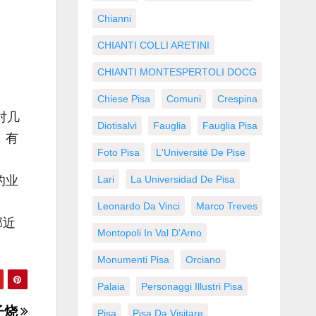
Chianni
CHIANTI COLLI ARETINI
CHIANTI MONTESPERTOLI DOCG
Chiese Pisa
Comuni
Crespina
对几
Diotisalvi
Fauglia
Fauglia Pisa
，有
Foto Pisa
L'Université De Pise
的业
Lari
La Universidad De Pisa
Leonardo Da Vinci
Marco Treves
邻近
Montopoli In Val D'Arno
Monumenti Pisa
Orciano
Palaia
Personaggi Illustri Pisa
子烧
Pisa
Pisa Da Visitare