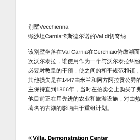
别墅Vecchienna
缬沙坦Carnia卡斯德尔诺的Val di切奇纳
该别墅坐落在Val Carnia在Cerchiai
次沃尔泰拉，谁使用作为一个与沃尔泰拉纠纷
必要对教皇的干预，使之间的和平规范和镇，被迫
其他损失是在1447由米兰和阿方阿拉贡公
主保持直到1866年，当时在拍卖会上购买了弗朗西
他目前正在用先进的农业和旅游设施，对由热水和阿尔
著名的古湖的影响由于重组计划。
Navigazione
Villa, Demonstration Center