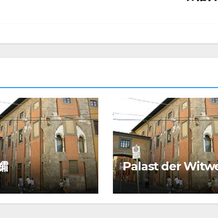
孀
Palast der Witw