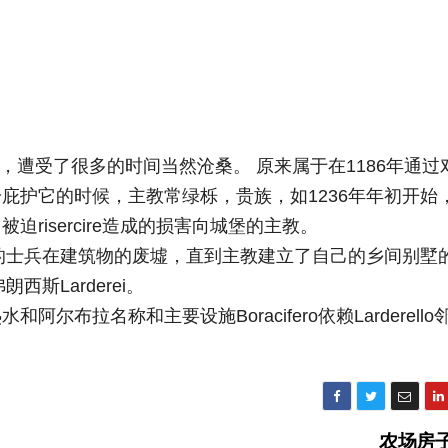
o俯瞰湖面，遭受了很多的时间当然沧桑。 原来属于在1186年通过
庇护它的时候，主教常绿栎，贵族，如1236年年初开始
risercire造成的损害向城堡的主教。
爵的士兵在建筑物的废墟，直到主教建立了自己的乡间别墅
斯Larderei。
布拉名称和主要设施Boracifero依赖Larderello
农场房