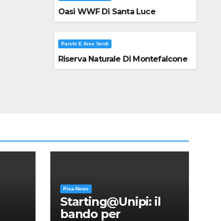
Oasi WWF Di Santa Luce
Parchi E Aree Verdi
Riserva Naturale Di Montefalcone
Pisa-News
Starting@Unipi: il
bando per