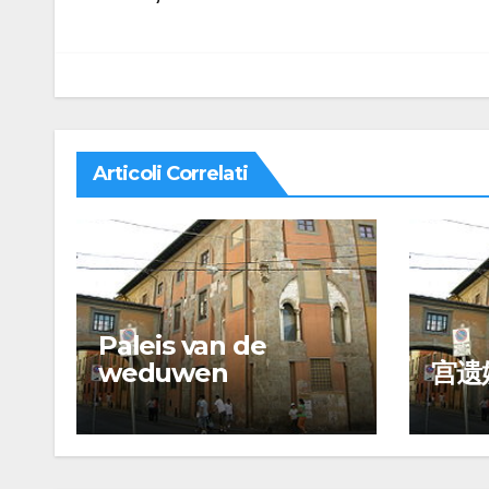
articoli
Articoli Correlati
Paleis van de
weduwen
宫遗