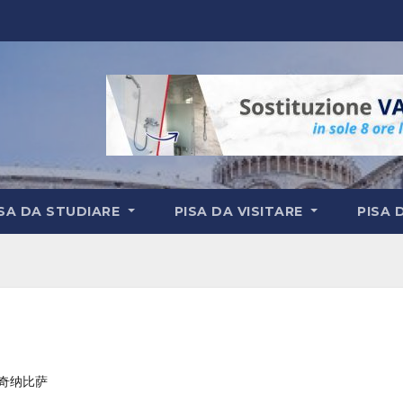
ISA DA STUDIARE
PISA DA VISITARE
PISA 
i切奇纳比萨