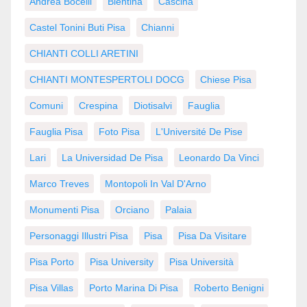
Andrea Bocelli
Bientina
Cascina
Castel Tonini Buti Pisa
Chianni
CHIANTI COLLI ARETINI
CHIANTI MONTESPERTOLI DOCG
Chiese Pisa
Comuni
Crespina
Diotisalvi
Fauglia
Fauglia Pisa
Foto Pisa
L'Université De Pise
Lari
La Universidad De Pisa
Leonardo Da Vinci
Marco Treves
Montopoli In Val D'Arno
Monumenti Pisa
Orciano
Palaia
Personaggi Illustri Pisa
Pisa
Pisa Da Visitare
Pisa Porto
Pisa University
Pisa Università
Pisa Villas
Porto Marina Di Pisa
Roberto Benigni