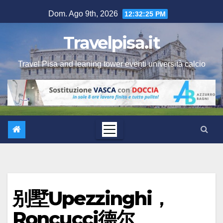
Salta
Dom. Ago 9th, 2026
12:32:25 PM
al
contenuto
Travelpisa.it
Travel Pisa and leaning tower eventi università calcio
别墅Upezzinghi，
Roncucci德尔