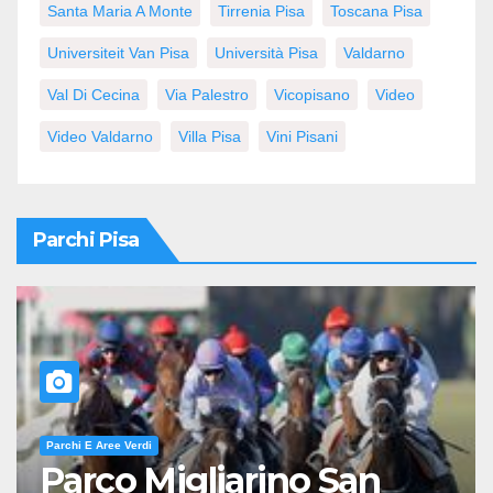
Santa Maria A Monte
Tirrenia Pisa
Toscana Pisa
Universiteit Van Pisa
Università Pisa
Valdarno
Val Di Cecina
Via Palestro
Vicopisano
Video
Video Valdarno
Villa Pisa
Vini Pisani
Parchi Pisa
Parchi E Aree Verdi
Parco Migliarino San