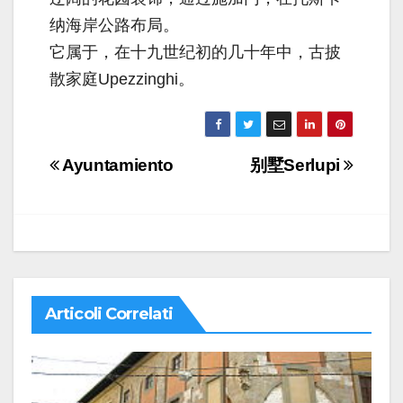
纳海岸公路布局。
它属于，在十九世纪初的几十年中，古披
散家庭Upezzinghi。
Navigazione
Ayuntamiento
别墅Serlupi
articoli
Articoli Correlati