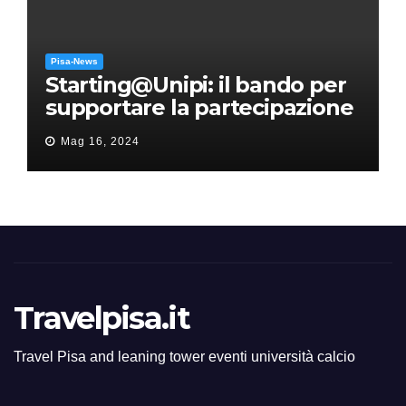
Pisa-News
Starting@Unipi: il bando per
supportare la partecipazione
all’ERC Starting Grant
Mag 16, 2024
Travelpisa.it
Travel Pisa and leaning tower eventi università calcio