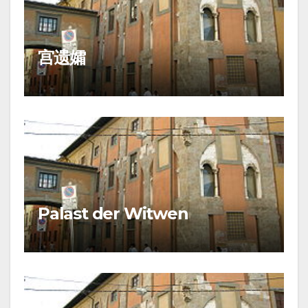
宫遗孀
Palast der Witwen