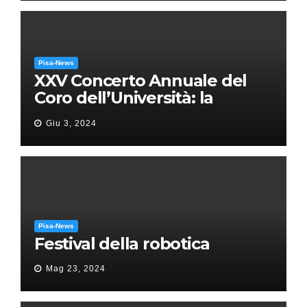
Pisa-News
XXV Concerto Annuale del
Coro dell’Università: la
“Messa in gloria” di Giacomo
Giu 3, 2024
Puccini
Pisa-News
Festival della robotica
Mag 23, 2024