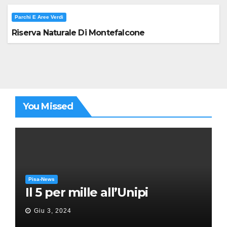
Parchi E Aree Verdi
Riserva Naturale Di Montefalcone
You Missed
Pisa-News
Il 5 per mille all’Unipi
Giu 3, 2024