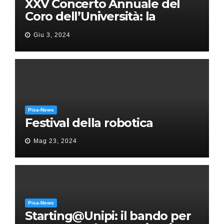
XXV Concerto Annuale del
Coro dell’Università: la
“Messa in gloria” di Giacomo
Giu 3, 2024
Puccini
Pisa-News
Festival della robotica
Mag 23, 2024
Pisa-News
Starting@Unipi: il bando per