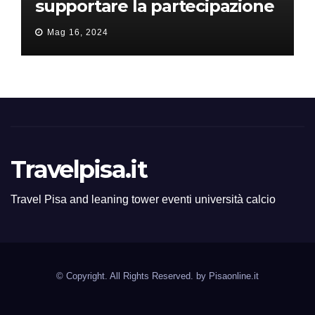
supportare la partecipazione
all’ERC Starting Grant
Mag 16, 2024
Travelpisa.it
Travel Pisa and leaning tower eventi università calcio
© Copyright. All Rights Reserved. by
Pisaonline.it