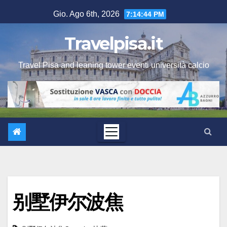
Salta
Gio. Ago 6th, 2026
7:14:45 PM
al
contenuto
Travelpisa.it
Travel Pisa and leaning tower eventi università calcio
别墅伊尔波焦