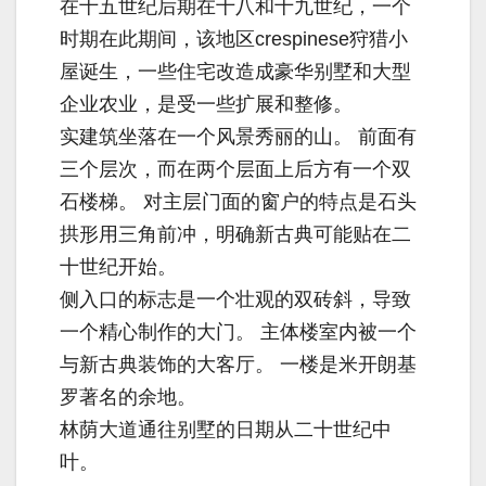
在十五世纪后期在十八和十九世纪，一个
时期在此期间，该地区crespinese狩猎小
屋诞生，一些住宅改造成豪华别墅和大型
企业农业，是受一些扩展和整修。
实建筑坐落在一个风景秀丽的山。 前面有
三个层次，而在两个层面上后方有一个双
石楼梯。 对主层门面的窗户的特点是石头
拱形用三角前冲，明确新古典可能贴在二
十世纪开始。
侧入口的标志是一个壮观的双砖斜，导致
一个精心制作的大门。 主体楼室内被一个
与新古典装饰的大客厅。 一楼是米开朗基
罗著名的余地。
林荫大道通往别墅的日期从二十世纪中
叶。