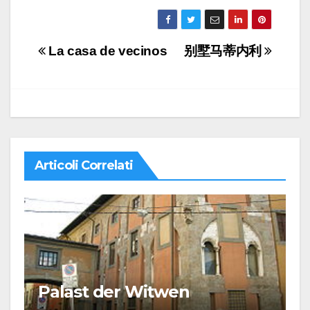
Navigazione
La casa de vecinos
别墅马蒂内利
articoli
Articoli Correlati
Palast der Witwen