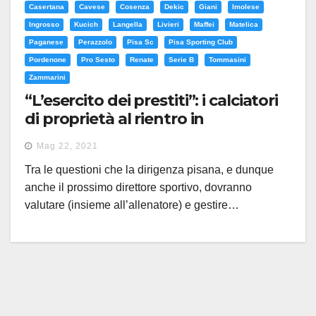
Casertana
Cavese
Cosenza
Dekic
Giani
Imolese
Ingrosso
Kucich
Langella
Livieri
Maffei
Matelica
Paganese
Perazzolo
Pisa Sc
Pisa Sporting Club
Pordenone
Pro Sesto
Renate
Serie B
Tommasini
Zammarini
“L’esercito dei prestiti”: i calciatori
di proprietà al rientro in
neroazzurro
Mag 22, 2021
Tra le questioni che la dirigenza pisana, e dunque
anche il prossimo direttore sportivo, dovranno
valutare (insieme all’allenatore) e gestire…