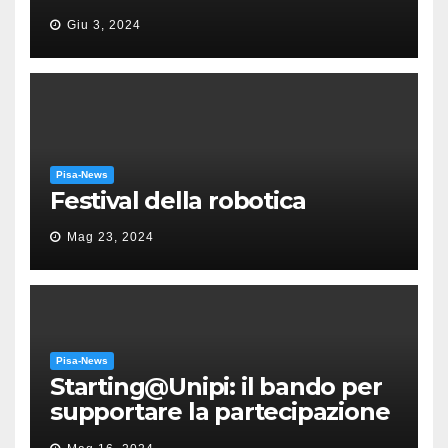
“Messa in gloria” di Giacomo
Giu 3, 2024
Puccini
Pisa-News
Festival della robotica
Mag 23, 2024
Pisa-News
Starting@Unipi: il bando per
supportare la partecipazione
all’ERC Starting Grant