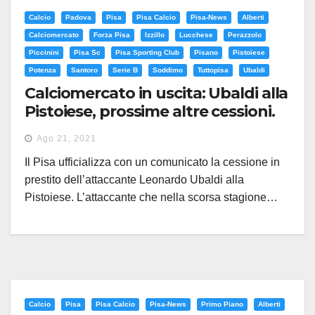
Calcio
Padova
Pisa
Pisa Calcio
Pisa-News
Alberti
Calciomercato
Forza Pisa
Izzillo
Lucchese
Perazzolo
Piccinini
Pisa Sc
Pisa Sporting Club
Pisano
Pistoiese
Potenza
Santoro
Serie B
Soddimo
Tuttopisa
Ubaldi
Calciomercato in uscita: Ubaldi alla
Pistoiese, prossime altre cessioni.
Dubbio Izzillo
Ago 21, 2021
Il Pisa ufficializza con un comunicato la cessione in
prestito dell’attaccante Leonardo Ubaldi alla
Pistoiese. L’attaccante che nella scorsa stagione…
Calcio
Pisa
Pisa Calcio
Pisa-News
Primo Piano
Alberti