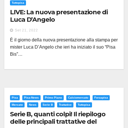
Tuttopisa
LIVE: La nuova presentazione di
Luca D’Angelo
Set 21, 2022
È il giorno della nuova presentazione alla stampa per
mister Luca D’Angelo che ieri ha iniziato il suo “Pisa
Bis”…
Pisa
Pisa-News
Primo Piano
Calciomercato
Forzapisa
Mercato
News
Serie B
Trattative
Tuttopisa
Serie B, quanti colpi! Il riepilogo
delle principali trattative del