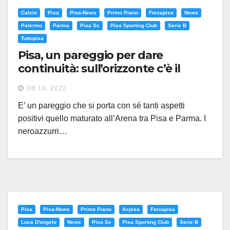
Calcio
Pisa
Pisa-News
Primo Piano
Forzapisa
News
Palermo
Parma
Pisa Sc
Pisa Sporting Club
Serie B
Tuttopisa
Pisa, un pareggio per dare
continuità: sull’orizzonte c’è il
Palermo
Ott 10, 2022
E’ un pareggio che si porta con sé tanti aspetti
positivi quello maturato all’Arena tra Pisa e Parma. I
neroazzurri…
Pisa
Pisa-News
Primo Piano
Acpisa
Forzapisa
Luca D'angelo
News
Pisa Sc
Pisa Sporting Club
Serie B