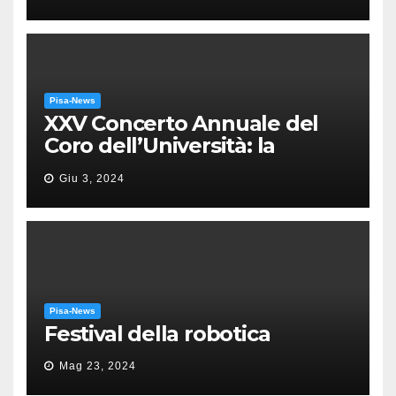
Pisa-News
XXV Concerto Annuale del
Coro dell’Università: la
“Messa in gloria” di Giacomo
Giu 3, 2024
Puccini
Pisa-News
Festival della robotica
Mag 23, 2024