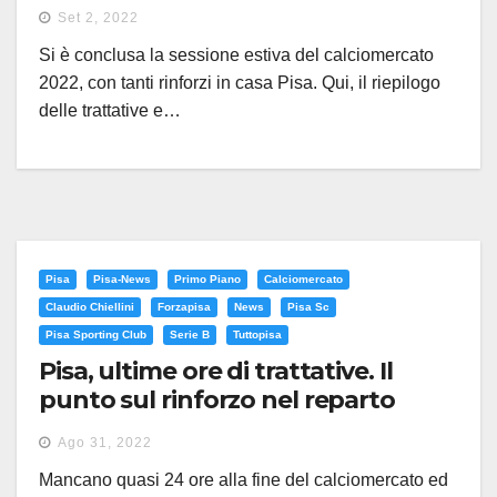
calciomercato estivo
Set 2, 2022
Si è conclusa la sessione estiva del calciomercato
2022, con tanti rinforzi in casa Pisa. Qui, il riepilogo
delle trattative e…
Pisa
Pisa-News
Primo Piano
Calciomercato
Claudio Chiellini
Forzapisa
News
Pisa Sc
Pisa Sporting Club
Serie B
Tuttopisa
Pisa, ultime ore di trattative. Il
punto sul rinforzo nel reparto
offensivo
Ago 31, 2022
Mancano quasi 24 ore alla fine del calciomercato ed