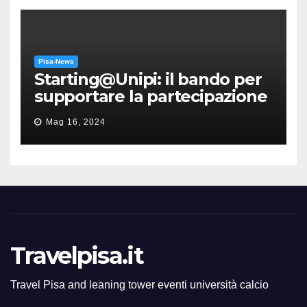
Pisa-News
Starting@Unipi: il bando per
supportare la partecipazione
all’ERC Starting Grant
Mag 16, 2024
Travelpisa.it
Travel Pisa and leaning tower eventi università calcio