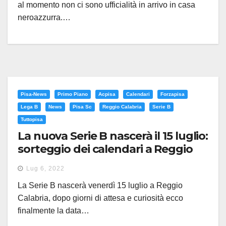
al momento non ci sono ufficialità in arrivo in casa
neroazzurra.…
Pisa-News
Primo Piano
Acpisa
Calendari
Forzapisa
Lega B
News
Pisa Sc
Reggio Calabria
Serie B
Tuttopisa
La nuova Serie B nascerà il 15 luglio:
sorteggio dei calendari a Reggio
Calabria
Lug 6, 2022
La Serie B nascerà venerdì 15 luglio a Reggio
Calabria, dopo giorni di attesa e curiosità ecco
finalmente la data…