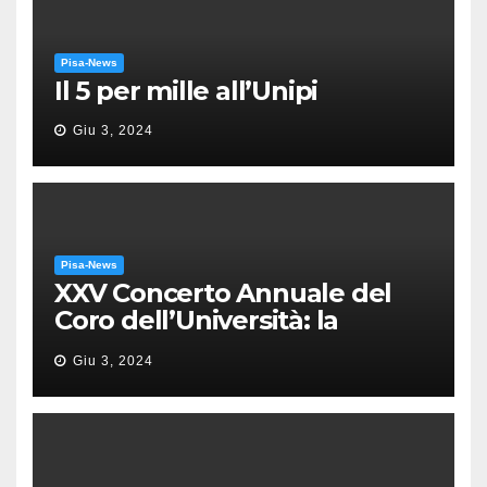
Pisa-News
Il 5 per mille all’Unipi
Giu 3, 2024
Pisa-News
XXV Concerto Annuale del
Coro dell’Università: la
“Messa in gloria” di Giacomo
Giu 3, 2024
Puccini