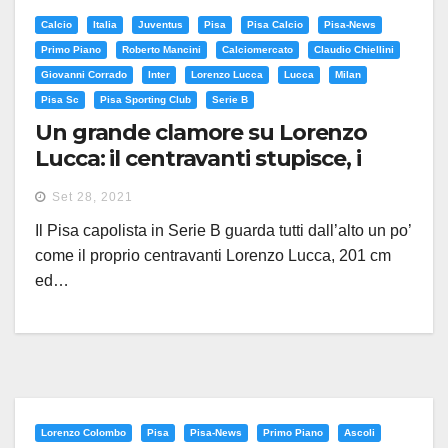
Calcio
Italia
Juventus
Pisa
Pisa Calcio
Pisa-News
Primo Piano
Roberto Mancini
Calciomercato
Claudio Chiellini
Giovanni Corrado
Inter
Lorenzo Lucca
Lucca
Milan
Pisa Sc
Pisa Sporting Club
Serie B
Un grande clamore su Lorenzo
Lucca: il centravanti stupisce, i
neroazzurri se lo godono
Set 28, 2021
Il Pisa capolista in Serie B guarda tutti dall’alto un po’
come il proprio centravanti Lorenzo Lucca, 201 cm
ed…
Lorenzo Colombo
Pisa
Pisa-News
Primo Piano
Ascoli