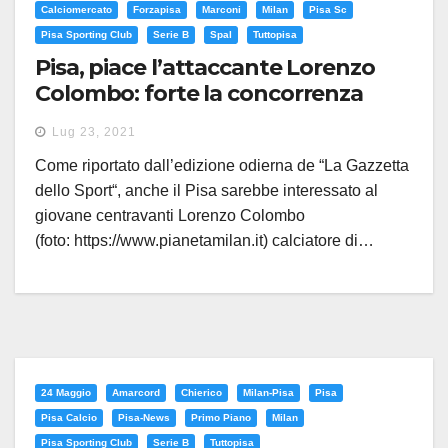
Calciomercato
Forzapisa
Marconi
Milan
Pisa Sc
Pisa Sporting Club
Serie B
Spal
Tuttopisa
Pisa, piace l’attaccante Lorenzo
Colombo: forte la concorrenza
della Spal
Lug 23, 2021
Come riportato dall’edizione odierna de “La Gazzetta
dello Sport“, anche il Pisa sarebbe interessato al
giovane centravanti Lorenzo Colombo
(foto: https://www.pianetamilan.it) calciatore di…
24 Maggio
Amarcord
Chierico
Milan-Pisa
Pisa
Pisa Calcio
Pisa-News
Primo Piano
Milan
Pisa Sporting Club
Serie B
Tuttopisa