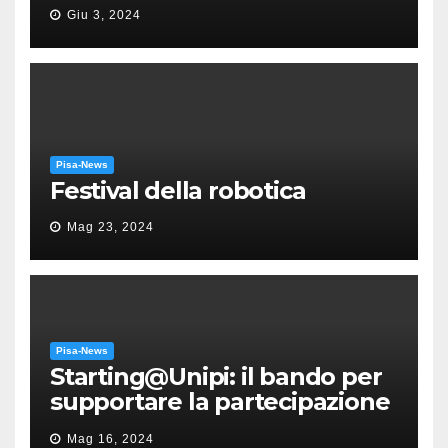
“Messa in gloria” di Giacomo
Giu 3, 2024
Puccini
Pisa-News
Festival della robotica
Mag 23, 2024
Pisa-News
Starting@Unipi: il bando per
supportare la partecipazione
all’ERC Starting Grant
Mag 16, 2024