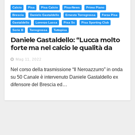
Calcio
Pisa
Pisa Calcio
Pisa-News
Primo Piano
Brescia
Danielo Gastaldello
Ernesto Torregrossa
Forza Pisa
Gastaldello
Lorenzo Lucca
Pisa Sc
Pisa Sporting Club
Serie B
Torregrossa
Tuttopisa
Daniele Gastaldello: “Lucca molto
forte ma nel calcio le qualità da
sole non bastano. Condizione ed
Mag 11, 2022
affiatamento fondamentale nei
Nel corso della trasmissione “Il Neroazzurro” in onda
playoff”
su 50 Canale è intervenuto Daniele Gastaldello ex
difensore del Brescia ed…