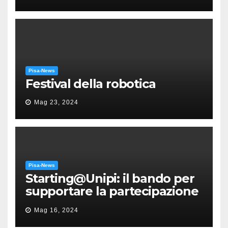
Puccini
Pisa-News
Festival della robotica
Mag 23, 2024
Pisa-News
Starting@Unipi: il bando per
supportare la partecipazione
all’ERC Starting Grant
Mag 16, 2024