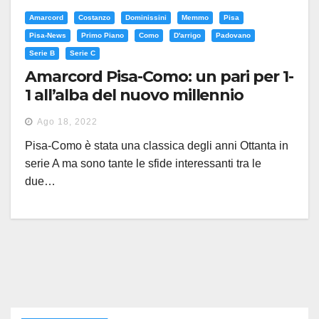
Amarcord
Costanzo
Dominissini
Memmo
Pisa
Pisa-News
Primo Piano
Como
D'arrigo
Padovano
Serie B
Serie C
Amarcord Pisa-Como: un pari per 1-
1 all’alba del nuovo millennio
Ago 18, 2022
Pisa-Como è stata una classica degli anni Ottanta in
serie A ma sono tante le sfide interessanti tra le
due…