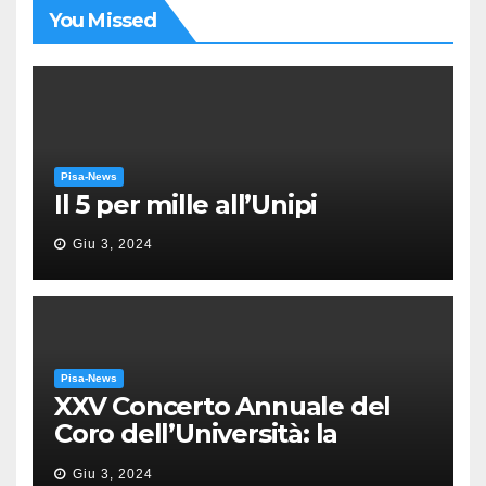
You Missed
Pisa-News
Il 5 per mille all’Unipi
Giu 3, 2024
Pisa-News
XXV Concerto Annuale del
Coro dell’Università: la
“Messa in gloria” di Giacomo
Giu 3, 2024