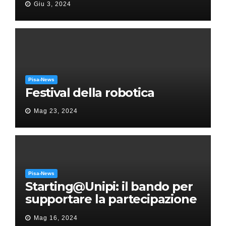
Giu 3, 2024
Puccini
Pisa-News
Festival della robotica
Mag 23, 2024
Pisa-News
Starting@Unipi: il bando per
supportare la partecipazione
all’ERC Starting Grant
Mag 16, 2024