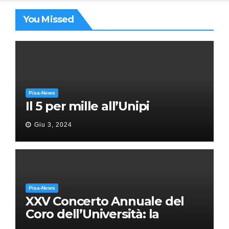
You Missed
Pisa-News
Il 5 per mille all’Unipi
Giu 3, 2024
Pisa-News
XXV Concerto Annuale del
Coro dell’Università: la
“Messa in gloria” di Giacomo