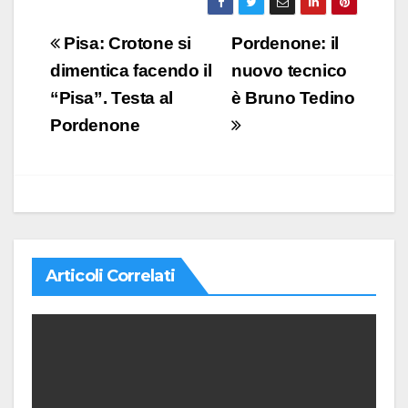
Navigazione
Pisa: Crotone si
Pordenone: il
articoli
dimentica facendo il
nuovo tecnico
“Pisa”. Testa al
è Bruno Tedino
Pordenone
Articoli Correlati