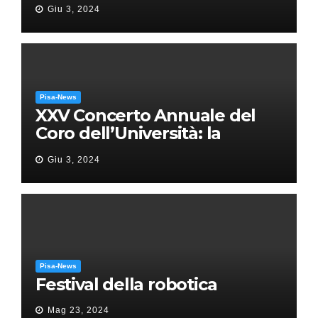
Giu 3, 2024
Pisa-News
XXV Concerto Annuale del
Coro dell’Università: la
“Messa in gloria” di Giacomo
Giu 3, 2024
Puccini
Pisa-News
Festival della robotica
Mag 23, 2024