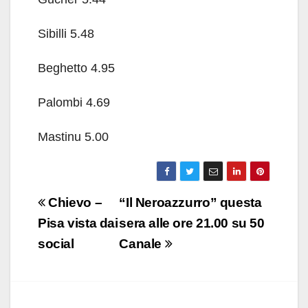
Sibilli 5.48
Beghetto 4.95
Palombi 4.69
Mastinu 5.00
Navigazione
Chievo –
“Il Neroazzurro” questa
articoli
Pisa vista dai
sera alle ore 21.00 su 50
social
Canale