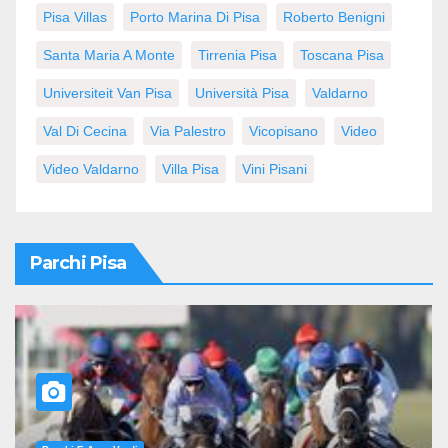
Pisa Villas
Porto Marina Di Pisa
Roberto Benigni
Santa Maria A Monte
Tirrenia Pisa
Toscana Pisa
Universiteit Van Pisa
Università Pisa
Valdarno
Val Di Cecina
Via Palestro
Vicopisano
Video
Video Valdarno
Villa Pisa
Vini Pisani
Parchi Pisa