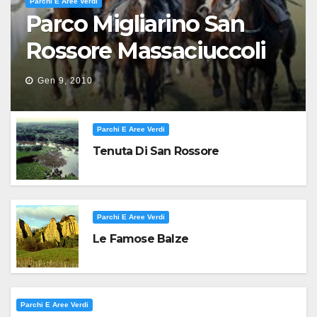
Parchi E Aree Verdi
Parco Migliarino San
Rossore Massaciuccoli
Gen 9, 2010
Parchi E Aree Verdi
Tenuta Di San Rossore
Parchi E Aree Verdi
Le Famose Balze
Parchi E Aree Verdi