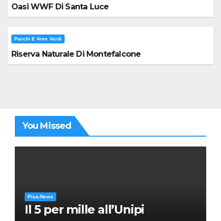
Oasi WWF Di Santa Luce
Parchi E Aree Verdi
Riserva Naturale Di Montefalcone
You Missed
Pisa-News
Il 5 per mille all’Unipi