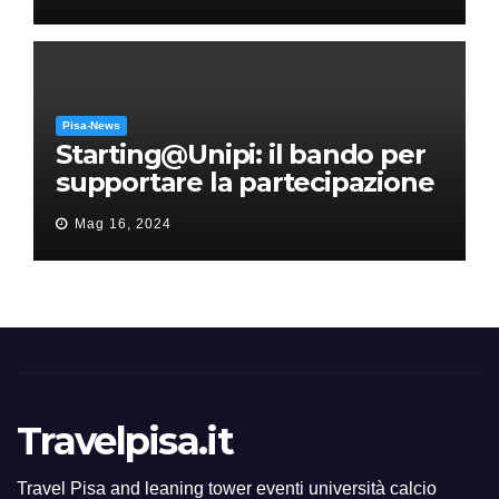
Pisa-News
Starting@Unipi: il bando per
supportare la partecipazione
all’ERC Starting Grant
Mag 16, 2024
Travelpisa.it
Travel Pisa and leaning tower eventi università calcio