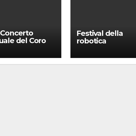
 Concerto
Festival della
ale del Coro
robotica
Università: la
sa in gloria” di
omo Puccini