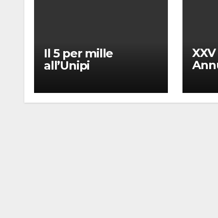
XXV
Il 5 per mille
Annu
all’Unipi
dell’
“Mes
Giac