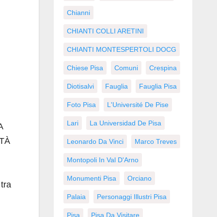
Chianni
CHIANTI COLLI ARETINI
CHIANTI MONTESPERTOLI DOCG
Chiese Pisa
Comuni
Crespina
Diotisalvi
Fauglia
Fauglia Pisa
Foto Pisa
L'Université De Pise
Lari
La Universidad De Pisa
A
ITÀ
Leonardo Da Vinci
Marco Treves
Montopoli In Val D'Arno
Monumenti Pisa
Orciano
tra
Palaia
Personaggi Illustri Pisa
Pisa
Pisa Da Visitare