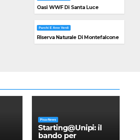
Oasi WWF Di Santa Luce
Parchi E Aree Verdi
Riserva Naturale Di Montefalcone
Pisa-News
Starting@Unipi: il
bando per