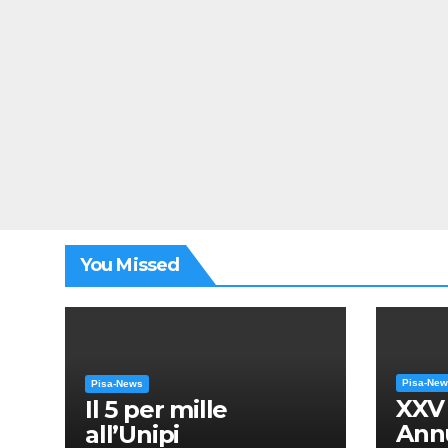
You Missed
Pisa-Ne
Pisa-News
XXV
Il 5 per mille
Annu
all’Unipi