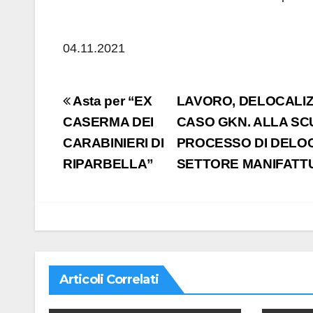
04.11.2021
Navigazione
Asta per “EX
LAVORO, DELOCALIZZ
articoli
CASERMA DEI
CASO GKN. ALLA SC
CARABINIERI DI
PROCESSO DI DELOC
RIPARBELLA”
SETTORE MANIFATT
Articoli Correlati