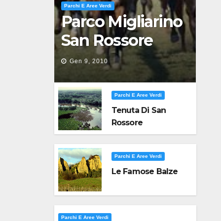
Parchi E Aree Verdi
Parco Migliarino
San Rossore
Massaciuccoli
Gen 9, 2010
Parchi E Aree Verdi
Tenuta Di San
Rossore
Parchi E Aree Verdi
Le Famose Balze
Parchi E Aree Verdi