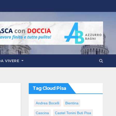
DA VIVERE
Tag Cloud Pisa
Andrea Bocelli
Bientina
Cascina
Castel Tonini Buti Pisa