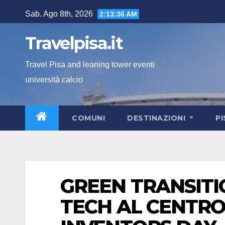
Salta
Sab. Ago 8th, 2026
2:13:37 AM
al
contenuto
Travelpisa.it
Travel Pisa and leaning tower eventi
università calcio
COMUNI
DESTINAZIONI
P
GREEN TRANSITI
TECH AL CENTRO