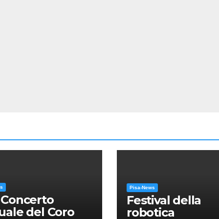
ws
Pisa-News
 Concerto
Festival della
ale del Coro
robotica