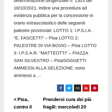
determinazione dirigenziale n. 1303 del
18/10/2021, indice una procedura ad
evidenza pubblica per la concessione in
orario extrascolastico delle seguenti
palestre provinciali: LOTTO 1: I.P.S.I.A.
“E. FASCETTI” – Pisa LOTTO 2:
PALESTRE DI VIA BOVIO – Pisa LOTTO
3: I.P.S.A.R. “MATTEOTTI” – PIAZZA
SAN SILVESTRO – PisaSOGGETTI
AMMESSI ALLA SELEZIONE: sono
ammessi a …
Navigazione
Pisa,
Prendersi cura dei più
articoli
contro il
fragili: mercoledì 20