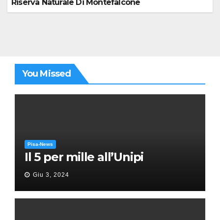
Riserva Naturale Di Montefalcone
You Missed
Pisa-News
Il 5 per mille all’Unipi
Giu 3, 2024