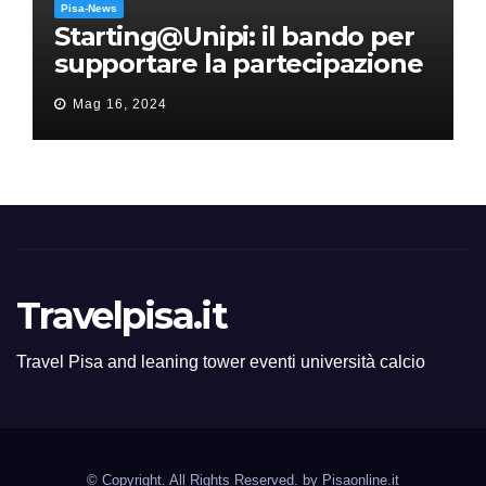
Pisa-News
Starting@Unipi: il bando per
supportare la partecipazione
all’ERC Starting Grant
Mag 16, 2024
Travelpisa.it
Travel Pisa and leaning tower eventi università calcio
© Copyright. All Rights Reserved. by
Pisaonline.it