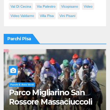
Val Di Cecina
Via Palestro
Vicopisano
Video
Video Valdarno
Villa Pisa
Vini Pisani
Parchi Pisa
Parchi E Aree Verdi
Parco Migliarino San
Rossore Massaciuccoli