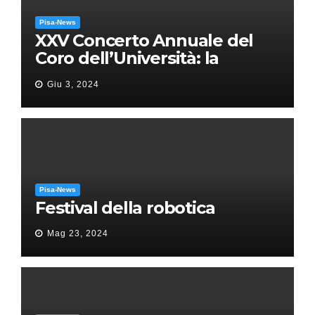
Pisa-News
XXV Concerto Annuale del
Coro dell’Università: la
“Messa in gloria” di Giacomo
Giu 3, 2024
Puccini
Pisa-News
Festival della robotica
Mag 23, 2024