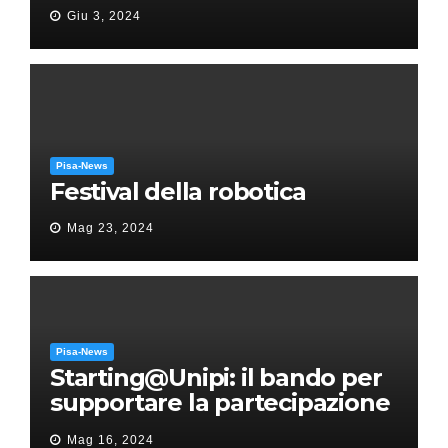
“Messa in gloria” di Giacomo
Giu 3, 2024
Puccini
Pisa-News
Festival della robotica
Mag 23, 2024
Pisa-News
Starting@Unipi: il bando per
supportare la partecipazione
all’ERC Starting Grant
Mag 16, 2024