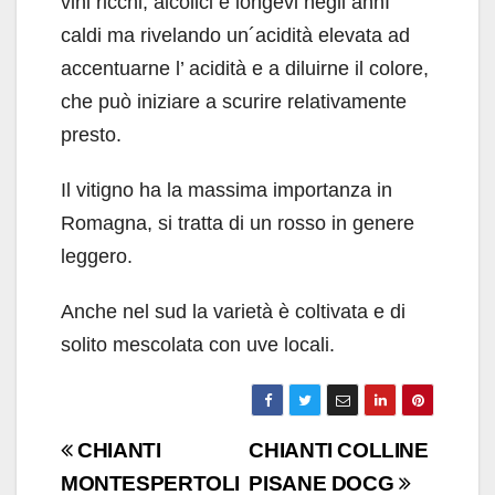
vini ricchi, alcolici e longevi negli annI
caldi ma rivelando un´acidità elevata ad
accentuarne l’ acidità e a diluirne il colore,
che può iniziare a scurire relativamente
presto.
Il vitigno ha la massima importanza in
Romagna, si tratta di un rosso in genere
leggero.
Anche nel sud la varietà è coltivata e di
solito mescolata con uve locali.
Navigazione
CHIANTI
CHIANTI COLLINE
articoli
MONTESPERTOLI
PISANE DOCG