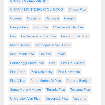
CHIANTI COLLI ARETINI
CHIANTI MONTESPERTOLI DOCG
Chiese Pisa
Comuni
Crespina
Diotisalvi
Fauglia
Fauglia Pisa
Foto Pisa
L'Université De Pise
Lari
La Universidad De Pisa
Leonardo Da Vinci
Marco Treves
Montopoli In Val D'Arno
Monumenti Pisa
Orciano
Palaia
Personaggi Illustri Pisa
Pisa
Pisa Da Visitare
Pisa Porto
Pisa University
Pisa Università
Pisa Villas
Porto Marina Di Pisa
Roberto Benigni
Santa Maria A Monte
Tirrenia Pisa
Toscana Pisa
Universiteit Van Pisa
Università Pisa
Valdarno