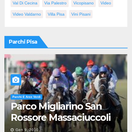
Val Di Cecina
Via Palestro
Vicopisano
Video
Video Valdarno
Villa Pisa
Vini Pisani
Parchi Pisa
Parchi E Aree Verdi
Parco Migliarino San
Rossore Massaciuccoli
Gen 9, 2010