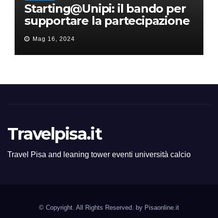
Starting@Unipi: il bando per
supportare la partecipazione
all’ERC Starting Grant
Mag 16, 2024
Travelpisa.it
Travel Pisa and leaning tower eventi università calcio
© Copyright. All Rights Reserved. by
Pisaonline.it