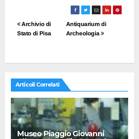
Navigazione
Archivio di
Antiquarium di
articoli
Stato di Pisa
Archeologia
Articoli Correlati
Museo Piaggio Giovanni