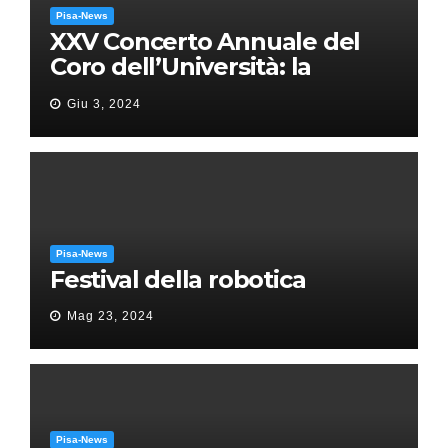
Pisa-News
XXV Concerto Annuale del
Coro dell’Università: la
“Messa in gloria” di Giacomo
Giu 3, 2024
Puccini
Pisa-News
Festival della robotica
Mag 23, 2024
Pisa-News