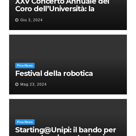
XXV Concerto Annuale del
Coro dell’Università: la
“Messa in gloria” di Giacomo
Giu 3, 2024
Puccini
Pisa-News
Festival della robotica
Mag 23, 2024
Pisa-News
Starting@Unipi: il bando per