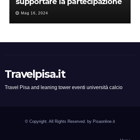
supportare la partecipazione
all’ERC Starting Grant
Mag 16, 2024
Travelpisa.it
Travel Pisa and leaning tower eventi università calcio
© Copyright. All Rights Reserved. by
Pisaonline.it