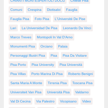
CHIANTI MONTESPERTOLI DOCG
Chiese Pisa
Comuni
Crespina
Diotisalvi
Fauglia
Fauglia Pisa
Foto Pisa
L'Université De Pise
Lari
La Universidad De Pisa
Leonardo Da Vinci
Marco Treves
Montopoli In Val D'Arno
Monumenti Pisa
Orciano
Palaia
Personaggi Illustri Pisa
Pisa
Pisa Da Visitare
Pisa Porto
Pisa University
Pisa Università
Pisa Villas
Porto Marina Di Pisa
Roberto Benigni
Santa Maria A Monte
Tirrenia Pisa
Toscana Pisa
Universiteit Van Pisa
Università Pisa
Valdarno
Val Di Cecina
Via Palestro
Vicopisano
Video