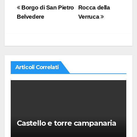
Navigazione
Borgo di San Pietro
Rocca della
articoli
Belvedere
Verruca
Articoli Correlati
Castello e torre campanaria