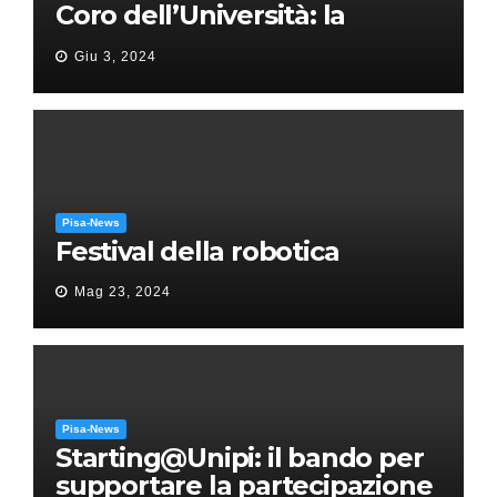
Coro dell’Università: la
“Messa in gloria” di Giacomo
Giu 3, 2024
Puccini
Pisa-News
Festival della robotica
Mag 23, 2024
Pisa-News
Starting@Unipi: il bando per
supportare la partecipazione