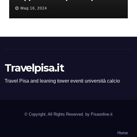
all’ERC Starting Grant
Mag 16, 2024
Travelpisa.it
Travel Pisa and leaning tower eventi università calcio
© Copyright. All Rights Reserved. by
Pisaonline.it
Home