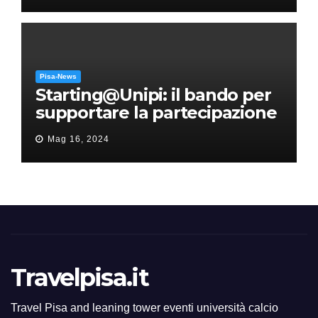
Pisa-News
Starting@Unipi: il bando per
supportare la partecipazione
all’ERC Starting Grant
Mag 16, 2024
Travelpisa.it
Travel Pisa and leaning tower eventi università calcio