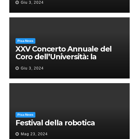
Giu 3, 2024
Pisa-News
XXV Concerto Annuale del
Coro dell’Università: la
“Messa in gloria” di Giacomo
Giu 3, 2024
Puccini
Pisa-News
Festival della robotica
Mag 23, 2024