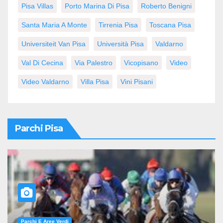
Pisa Villas
Porto Marina Di Pisa
Roberto Benigni
Santa Maria A Monte
Tirrenia Pisa
Toscana Pisa
Universiteit Van Pisa
Università Pisa
Valdarno
Val Di Cecina
Via Palestro
Vicopisano
Video
Video Valdarno
Villa Pisa
Vini Pisani
Parchi Pisa
Parchi E Aree Verdi