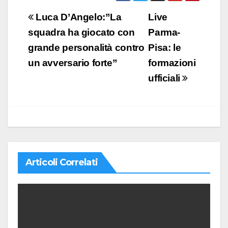
Navigazione
Luca D’Angelo:”La
Live
articoli
squadra ha giocato con
Parma-
grande personalità contro
Pisa: le
un avversario forte”
formazioni
ufficiali
Articoli Correlati