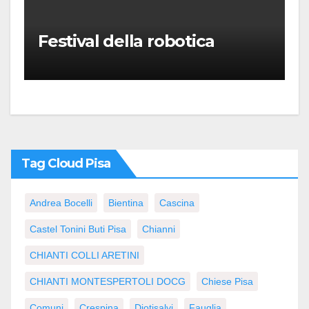
Festival della robotica
Tag Cloud Pisa
Andrea Bocelli
Bientina
Cascina
Castel Tonini Buti Pisa
Chianni
CHIANTI COLLI ARETINI
CHIANTI MONTESPERTOLI DOCG
Chiese Pisa
Comuni
Crespina
Diotisalvi
Fauglia