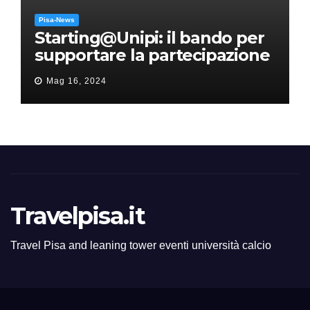
Pisa-News
Starting@Unipi: il bando per
supportare la partecipazione
all’ERC Starting Grant
Mag 16, 2024
Travelpisa.it
Travel Pisa and leaning tower eventi università calcio