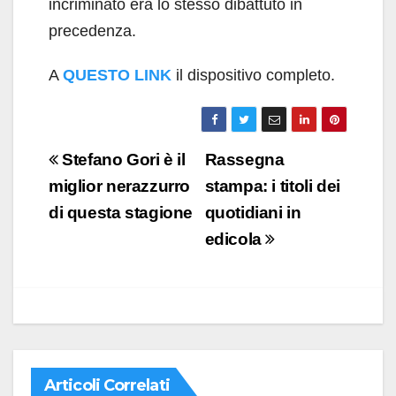
incriminato era lo stesso dibattuto in
precedenza.
A
QUESTO LINK
il dispositivo completo.
Navigazione
Stefano Gori è il
Rassegna
articoli
miglior nerazzurro
stampa: i titoli dei
di questa stagione
quotidiani in
edicola
Articoli Correlati