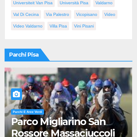
Universiteit Van Pisa
Università Pisa
Valdarno
Val Di Cecina
Via Palestro
Vicopisano
Video
Video Valdarno
Villa Pisa
Vini Pisani
Parchi Pisa
Parchi E Aree Verdi
Parco Migliarino San
Rossore Massaciuccoli