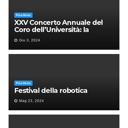
Pisa-News
XXV Concerto Annuale del
Coro dell’Università: la
“Messa in gloria” di Giacomo
Giu 3, 2024
Puccini
Pisa-News
Festival della robotica
Mag 23, 2024