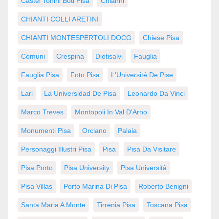
Castel Tonini Buti Pisa
Chianni
CHIANTI COLLI ARETINI
CHIANTI MONTESPERTOLI DOCG
Chiese Pisa
Comuni
Crespina
Diotisalvi
Fauglia
Fauglia Pisa
Foto Pisa
L'Université De Pise
Lari
La Universidad De Pisa
Leonardo Da Vinci
Marco Treves
Montopoli In Val D'Arno
Monumenti Pisa
Orciano
Palaia
Personaggi Illustri Pisa
Pisa
Pisa Da Visitare
Pisa Porto
Pisa University
Pisa Università
Pisa Villas
Porto Marina Di Pisa
Roberto Benigni
Santa Maria A Monte
Tirrenia Pisa
Toscana Pisa