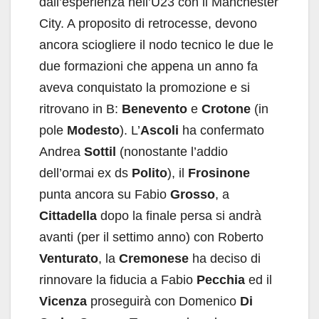
dall’esperienza nell’U23 con il Manchester
City. A proposito di retrocesse, devono
ancora sciogliere il nodo tecnico le due le
due formazioni che appena un anno fa
aveva conquistato la promozione e si
ritrovano in B:
Benevento
e
Crotone
(in
pole
Modesto
). L’
Ascoli
ha confermato
Andrea
Sottil
(nonostante l’addio
dell’ormai ex ds
Polito
), il
Frosinone
punta ancora su Fabio
Grosso
, a
Cittadella
dopo la finale persa si andrà
avanti (per il settimo anno) con Roberto
Venturato
, la
Cremonese
ha deciso di
rinnovare la fiducia a Fabio
Pecchia
ed il
Vicenza
proseguirà con Domenico
Di