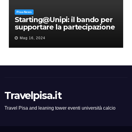
Pisa-News
Starting@Unipi: il bando per
supportare la partecipazione
all’ERC Starting Grant
Mag 16, 2024
Travelpisa.it
Travel Pisa and leaning tower eventi università calcio