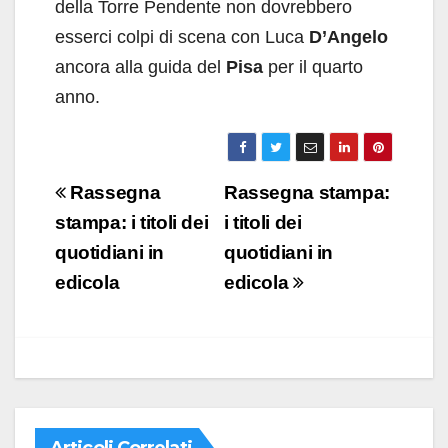
della Torre Pendente non dovrebbero
esserci colpi di scena con Luca
D’Angelo
ancora alla guida del
Pisa
per il quarto
anno.
Navigazione
Rassegna
Rassegna stampa:
articoli
stampa: i titoli dei
i titoli dei
quotidiani in
quotidiani in
edicola
edicola