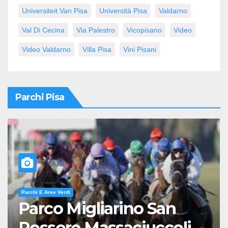
Universiteit Van Pisa
Università Pisa
Valdarno
Val Di Cecina
Via Palestro
Vicopisano
Video
Video Valdarno
Villa Pisa
Vini Pisani
Parchi Pisa
Parchi E Aree Verdi
Parco Migliarino San
Rossore Massaciuccoli