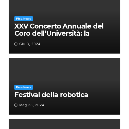
Pisa-News
XXV Concerto Annuale del
Coro dell’Università: la
“Messa in gloria” di Giacomo
Giu 3, 2024
Puccini
Pisa-News
Festival della robotica
Mag 23, 2024