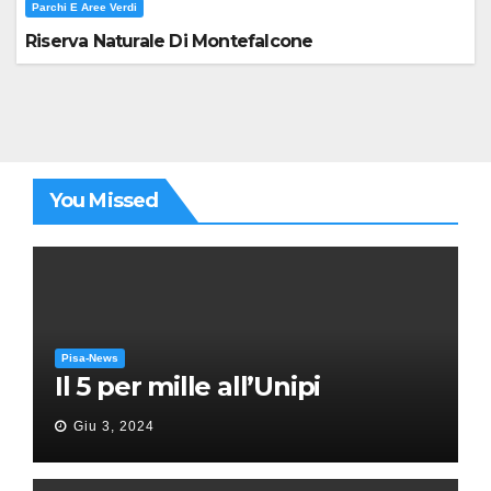
Parchi E Aree Verdi
Riserva Naturale Di Montefalcone
You Missed
Pisa-News
Il 5 per mille all’Unipi
Giu 3, 2024