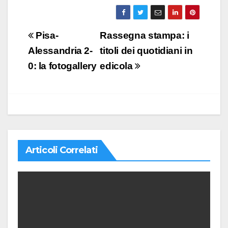
Navigazione
Pisa-
Rassegna stampa: i
articoli
Alessandria 2-
titoli dei quotidiani in
0: la fotogallery
edicola
Articoli Correlati