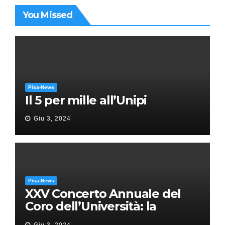
You Missed
Pisa-News
Il 5 per mille all’Unipi
Giu 3, 2024
Pisa-News
XXV Concerto Annuale del
Coro dell’Università: la
“Messa in gloria” di Giacomo