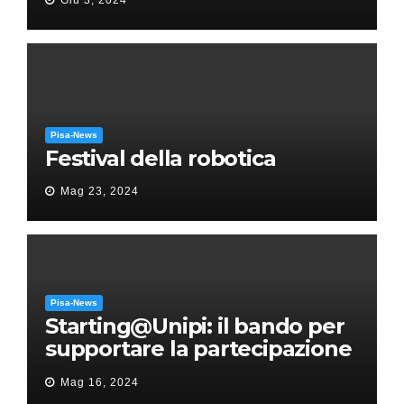
Giu 3, 2024
Puccini
Pisa-News
Festival della robotica
Mag 23, 2024
Pisa-News
Starting@Unipi: il bando per
supportare la partecipazione
all’ERC Starting Grant
Mag 16, 2024