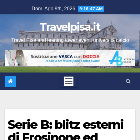
Salta
Dom. Ago 9th, 2026
9:16:47 AM
al
contenuto
Travelpisa.it
Travel Pisa and leaning tower eventi università calcio
Serie B: blitz esterni
di Frosinone ed