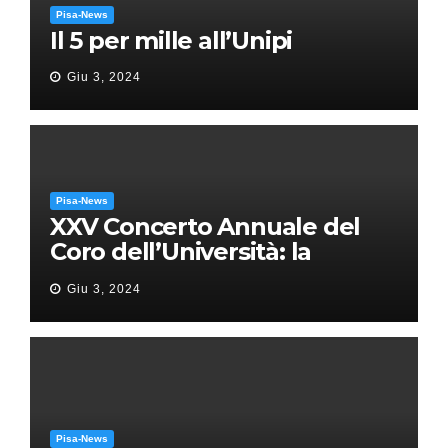
Pisa-News
Il 5 per mille all’Unipi
Giu 3, 2024
Pisa-News
XXV Concerto Annuale del
Coro dell’Università: la
“Messa in gloria” di Giacomo
Giu 3, 2024
Puccini
Pisa-News