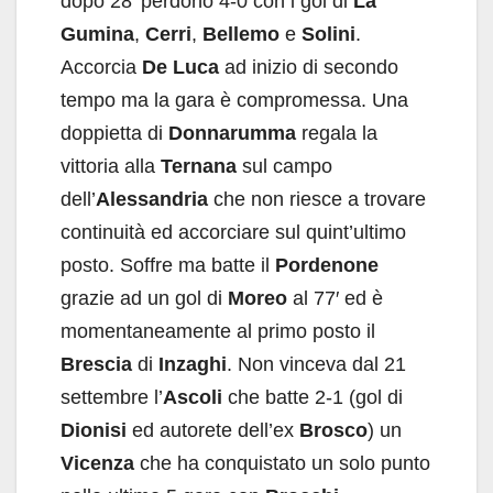
dopo 28′ perdono 4-0 con i gol di
La
Gumina
,
Cerri
,
Bellemo
e
Solini
.
Accorcia
De Luca
ad inizio di secondo
tempo ma la gara è compromessa. Una
doppietta di
Donnarumma
regala la
vittoria alla
Ternana
sul campo
dell’
Alessandria
che non riesce a trovare
continuità ed accorciare sul quint’ultimo
posto. Soffre ma batte il
Pordenone
grazie ad un gol di
Moreo
al 77′ ed è
momentaneamente al primo posto il
Brescia
di
Inzaghi
. Non vinceva dal 21
settembre l’
Ascoli
che batte 2-1 (gol di
Dionisi
ed autorete dell’ex
Brosco
) un
Vicenza
che ha conquistato un solo punto