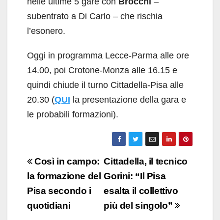
nelle ultime 5 gare con
Brocchi
–
subentrato a Di Carlo – che rischia
l’esonero.
Oggi in programma Lecce-Parma alle ore
14.00, poi Crotone-Monza alle 16.15 e
quindi chiude il turno Cittadella-Pisa alle
20.30 (
QUI
la presentazione della gara e
le probabili formazioni).
Navigazione
Così in campo:
Cittadella, il tecnico
articoli
la formazione del
Gorini: “Il Pisa
Pisa secondo i
esalta il collettivo
quotidiani
più del singolo”