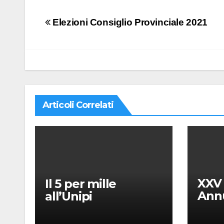
Navigazione
Elezioni Consiglio Provinciale 2021
articoli
Articoli Correlati
XXV
Il 5 per mille
Annu
all’Unipi
dell’
“Mes