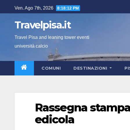
Salta
Ven. Ago 7th, 2026
8:18:13 PM
al
contenuto
Travelpisa.it
Travel Pisa and leaning tower eventi
università calcio
COMUNI
DESTINAZIONI
P
Rassegna stampa: i
edicola