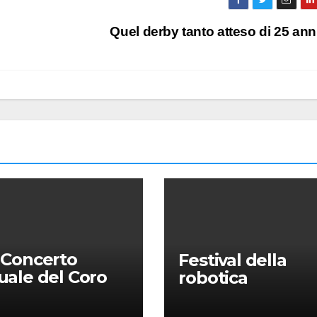
Quel derby tanto atteso di 25 ann
 Concerto
Festival della
ale del Coro
robotica
Università: la
sa in gloria” di