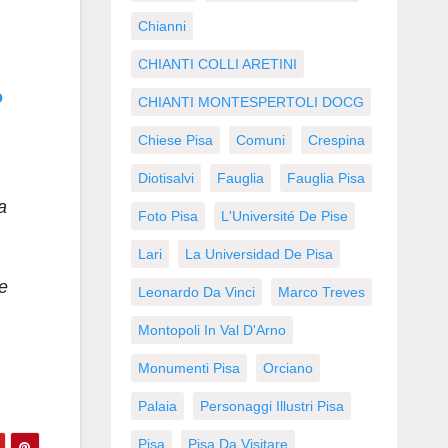
Chianni
CHIANTI COLLI ARETINI
o
CHIANTI MONTESPERTOLI DOCG
Chiese Pisa
Comuni
Crespina
Diotisalvi
Fauglia
Fauglia Pisa
a
Foto Pisa
L'Université De Pise
Lari
La Universidad De Pisa
te
Leonardo Da Vinci
Marco Treves
Montopoli In Val D'Arno
Monumenti Pisa
Orciano
Palaia
Personaggi Illustri Pisa
Pisa
Pisa Da Visitare