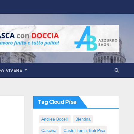
DA VIVERE
Tag Cloud Pisa
Andrea Bocelli
Bientina
Cascina
Castel Tonini Buti Pisa