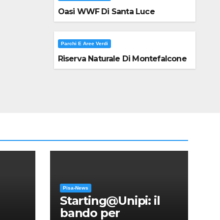
Oasi WWF Di Santa Luce
Parchi E Aree Verdi
Riserva Naturale Di Montefalcone
Pisa-News
Starting@Unipi: il
bando per