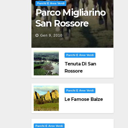
Parchi E Aree Verdi
Parco Migliarino
San Rossore
Massaciuccoli
Gen 9, 2010
Parchi E Aree Verdi
Tenuta Di San
Rossore
Parchi E Aree Verdi
Le Famose Balze
Parchi E Aree Verdi