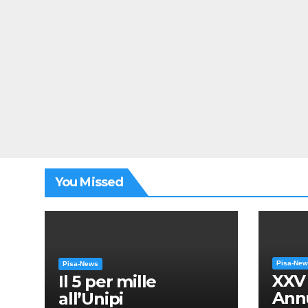
You Missed
Pisa-Ne
Pisa-News
XXV
Il 5 per mille
Annu
all’Unipi