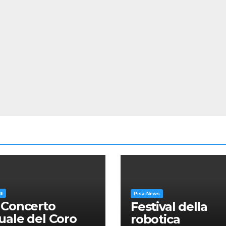
ws
Pisa-News
 Concerto
Festival della
ale del Coro
robotica