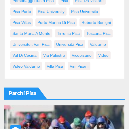
Personaggi Illustri Pisa
Pisa
Pisa Da Visitare
Pisa Porto
Pisa University
Pisa Università
Pisa Villas
Porto Marina Di Pisa
Roberto Benigni
Santa Maria A Monte
Tirrenia Pisa
Toscana Pisa
Universiteit Van Pisa
Università Pisa
Valdarno
Val Di Cecina
Via Palestro
Vicopisano
Video
Video Valdarno
Villa Pisa
Vini Pisani
Parchi Pisa