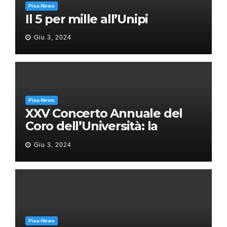
Pisa-News
Il 5 per mille all’Unipi
Giu 3, 2024
Pisa-News
XXV Concerto Annuale del
Coro dell’Università: la
“Messa in gloria” di Giacomo
Giu 3, 2024
Puccini
Pisa-News