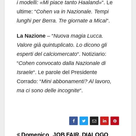
i modelli: «Mi piace tanto Haaland»
“. Le
ultime: “
Cohen va in Nazionale. Tempi
lunghi per Berra. Tre giornate a Micai
“.
La Nazione
– “
Nuova magia Lucca.
Valore già quintuplicato. Lo dicono gli
esperti del calciomercato
“. Notiziario:
“
Cohen convocato dalla Nazionale di
Israele
“. Le parole del Presidente
Corrado: “
Mini abbonamenti? Al lavoro,
ma ci sono delle incognite
“.
Navigazione
Domenico
JOB FAIR, DIALOGO