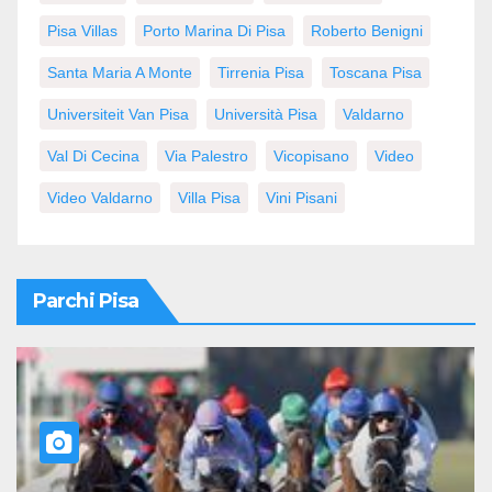
Pisa Villas
Porto Marina Di Pisa
Roberto Benigni
Santa Maria A Monte
Tirrenia Pisa
Toscana Pisa
Universiteit Van Pisa
Università Pisa
Valdarno
Val Di Cecina
Via Palestro
Vicopisano
Video
Video Valdarno
Villa Pisa
Vini Pisani
Parchi Pisa