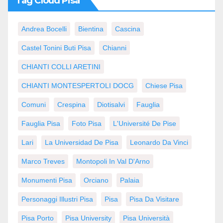
Tag Cloud Pisa
Andrea Bocelli
Bientina
Cascina
Castel Tonini Buti Pisa
Chianni
CHIANTI COLLI ARETINI
CHIANTI MONTESPERTOLI DOCG
Chiese Pisa
Comuni
Crespina
Diotisalvi
Fauglia
Fauglia Pisa
Foto Pisa
L'Université De Pise
Lari
La Universidad De Pisa
Leonardo Da Vinci
Marco Treves
Montopoli In Val D'Arno
Monumenti Pisa
Orciano
Palaia
Personaggi Illustri Pisa
Pisa
Pisa Da Visitare
Pisa Porto
Pisa University
Pisa Università