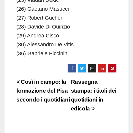
(25) Vladan Dekic
(26) Gaetano Masucci
(27) Robert Gucher
(28) Davide Di Quinzio
(29) Andrea Cisco
(30) Alessandro De Vitis
(36) Gabriele Piccinini
Navigazione
Così in campo: la
Rassegna
articoli
formazione del Pisa
stampa: i titoli dei
secondo i quotidiani
quotidiani in
edicola