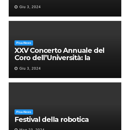
Giu 3, 2024
Pisa-News
XXV Concerto Annuale del
Coro dell’Università: la
“Messa in gloria” di Giacomo
Giu 3, 2024
Puccini
Pisa-News
Festival della robotica