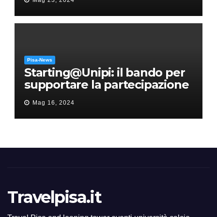
Mag 23, 2024
Pisa-News
Starting@Unipi: il bando per
supportare la partecipazione
all’ERC Starting Grant
Mag 16, 2024
Travelpisa.it