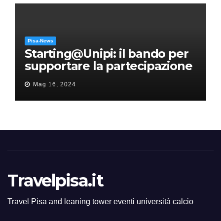
Pisa-News
Starting@Unipi: il bando per
supportare la partecipazione
all’ERC Starting Grant
Mag 16, 2024
Travelpisa.it
Travel Pisa and leaning tower eventi università calcio