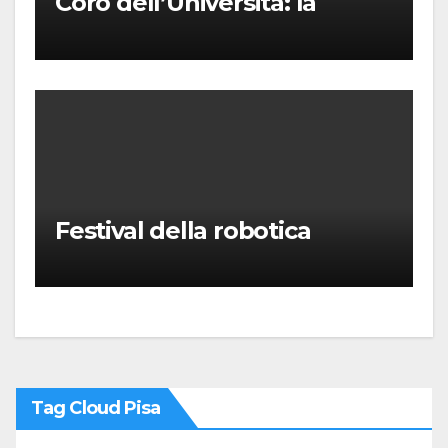
Coro dell’Università: la
“Messa in gloria” di Giacomo
Puccini
Festival della robotica
Tag Cloud Pisa