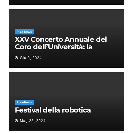
Pisa-News
XXV Concerto Annuale del
Coro dell’Università: la
“Messa in gloria” di Giacomo
Giu 3, 2024
Puccini
Pisa-News
Festival della robotica
Mag 23, 2024