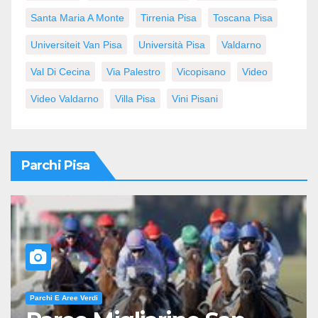
Santa Maria A Monte
Tirrenia Pisa
Toscana Pisa
Universiteit Van Pisa
Università Pisa
Valdarno
Val Di Cecina
Via Palestro
Vicopisano
Video
Video Valdarno
Villa Pisa
Vini Pisani
Parchi Pisa
Parchi E Aree Verdi