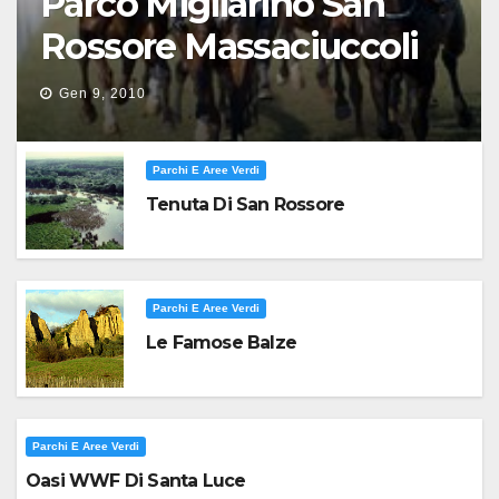
Parco Migliarino San
Rossore Massaciuccoli
Gen 9, 2010
Parchi E Aree Verdi
Tenuta Di San Rossore
Parchi E Aree Verdi
Le Famose Balze
Parchi E Aree Verdi
Oasi WWF Di Santa Luce