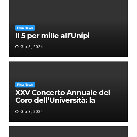
Pisa-News
Il 5 per mille all’Unipi
Giu 3, 2024
Pisa-News
XXV Concerto Annuale del
Coro dell’Università: la
“Messa in gloria” di Giacomo
Giu 3, 2024
Puccini