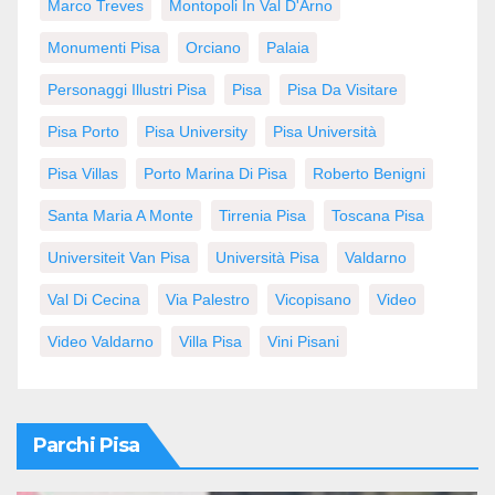
Marco Treves
Montopoli In Val D'Arno
Monumenti Pisa
Orciano
Palaia
Personaggi Illustri Pisa
Pisa
Pisa Da Visitare
Pisa Porto
Pisa University
Pisa Università
Pisa Villas
Porto Marina Di Pisa
Roberto Benigni
Santa Maria A Monte
Tirrenia Pisa
Toscana Pisa
Universiteit Van Pisa
Università Pisa
Valdarno
Val Di Cecina
Via Palestro
Vicopisano
Video
Video Valdarno
Villa Pisa
Vini Pisani
Parchi Pisa