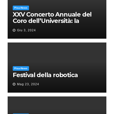
Pisa-News
XXV Concerto Annuale del
Coro dell’Università: la
“Messa in gloria” di Giacomo
Giu 3, 2024
Puccini
Pisa-News
Festival della robotica
Mag 23, 2024