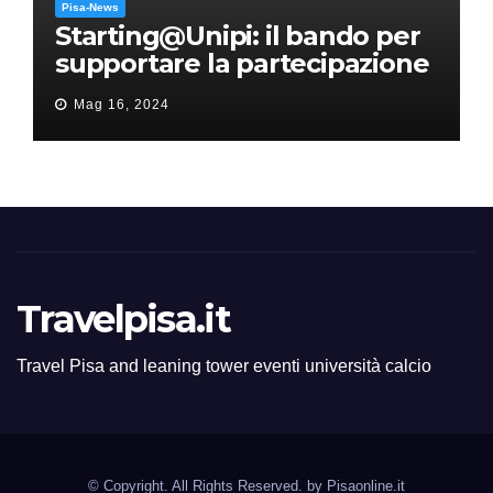
Pisa-News
Starting@Unipi: il bando per
supportare la partecipazione
all’ERC Starting Grant
Mag 16, 2024
Travelpisa.it
Travel Pisa and leaning tower eventi università calcio
© Copyright. All Rights Reserved. by
Pisaonline.it