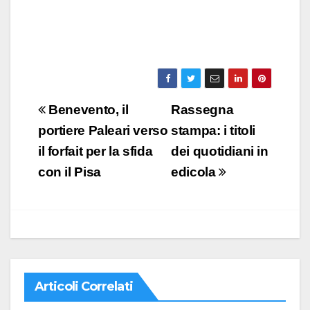
Navigazione
Benevento, il
Rassegna
articoli
portiere Paleari verso
stampa: i titoli
il forfait per la sfida
dei quotidiani in
con il Pisa
edicola
Articoli Correlati