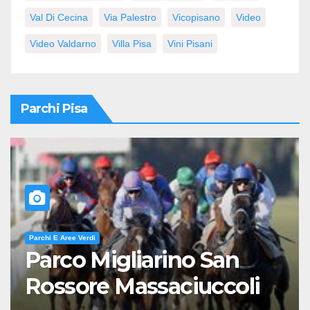
Val Di Cecina
Via Palestro
Vicopisano
Video
Video Valdarno
Villa Pisa
Vini Pisani
Parchi Pisa
Parchi E Aree Verdi
Parco Migliarino San
Rossore Massaciuccoli