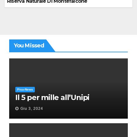
Riserva Naturale Di Montefalcone
You Missed
Pisa-News
Il 5 per mille all’Unipi
Giu 3, 2024