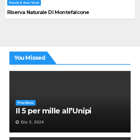
Parchi E Aree Verdi
Riserva Naturale Di Montefalcone
You Missed
Pisa-News
Il 5 per mille all’Unipi
Giu 3, 2024