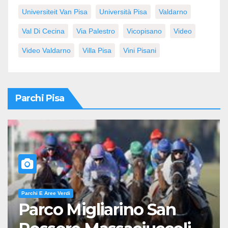
Universiteit Van Pisa
Università Pisa
Valdarno
Val Di Cecina
Via Palestro
Vicopisano
Video
Video Valdarno
Villa Pisa
Vini Pisani
Parchi Pisa
Parchi E Aree Verdi
Parco Migliarino San