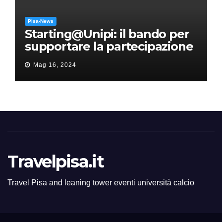
Pisa-News
Starting@Unipi: il bando per
supportare la partecipazione
all’ERC Starting Grant
Mag 16, 2024
Travelpisa.it
Travel Pisa and leaning tower eventi università calcio