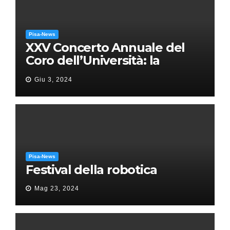
Pisa-News
XXV Concerto Annuale del
Coro dell’Università: la
“Messa in gloria” di Giacomo
Giu 3, 2024
Puccini
Pisa-News
Festival della robotica
Mag 23, 2024