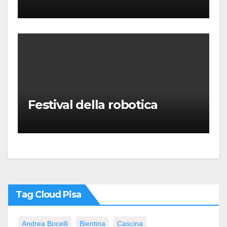
“Messa in gloria” di Giacomo
Puccini
Festival della robotica
Tag Cloud Pisa
Andrea Bocelli
Bientina
Cascina