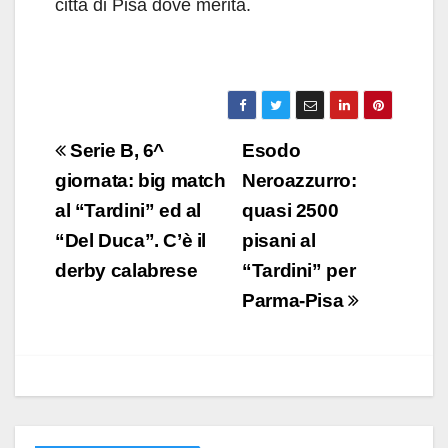
città di Pisa dove merita.
Navigazione
Serie B, 6^
Esodo
articoli
giornata: big match
Neroazzurro:
al “Tardini” ed al
quasi 2500
“Del Duca”. C’è il
pisani al
derby calabrese
“Tardini” per
Parma-Pisa