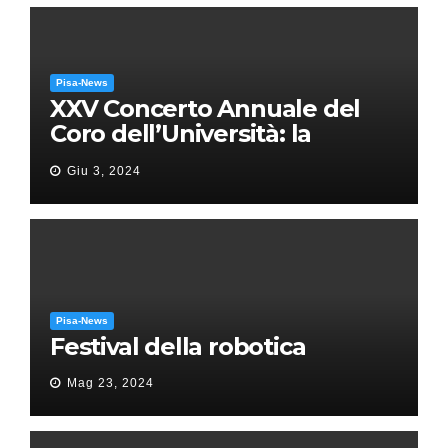
Pisa-News
XXV Concerto Annuale del
Coro dell’Università: la
“Messa in gloria” di Giacomo
Giu 3, 2024
Puccini
Pisa-News
Festival della robotica
Mag 23, 2024