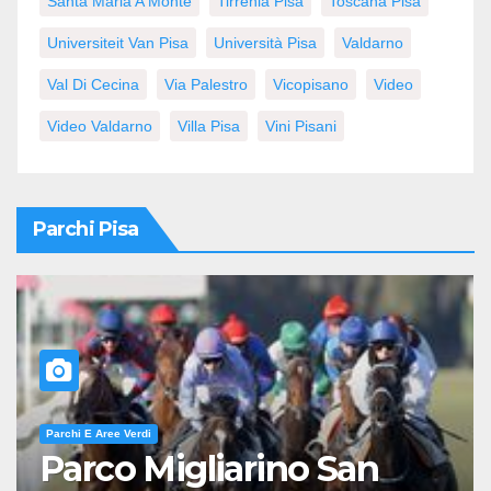
Santa Maria A Monte
Tirrenia Pisa
Toscana Pisa
Universiteit Van Pisa
Università Pisa
Valdarno
Val Di Cecina
Via Palestro
Vicopisano
Video
Video Valdarno
Villa Pisa
Vini Pisani
Parchi Pisa
Parchi E Aree Verdi
Parco Migliarino San