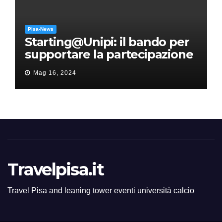
Pisa-News
Starting@Unipi: il bando per
supportare la partecipazione
all’ERC Starting Grant
Mag 16, 2024
Travelpisa.it
Travel Pisa and leaning tower eventi università calcio