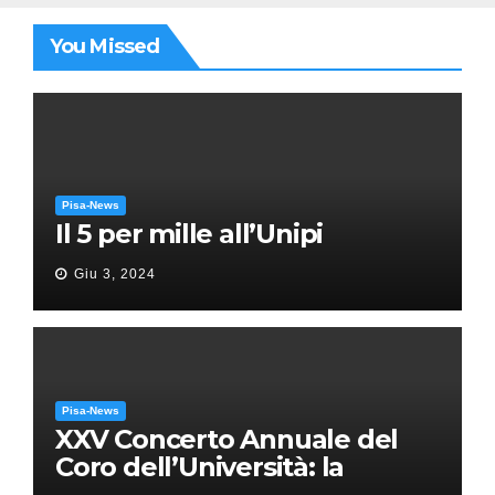
You Missed
Pisa-News
Il 5 per mille all’Unipi
Giu 3, 2024
Pisa-News
XXV Concerto Annuale del
Coro dell’Università: la
“Messa in gloria” di Giacomo