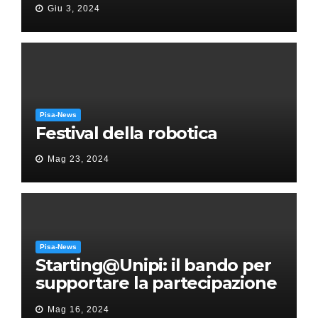
Giu 3, 2024
Puccini
Pisa-News
Festival della robotica
Mag 23, 2024
Pisa-News
Starting@Unipi: il bando per
supportare la partecipazione
all’ERC Starting Grant
Mag 16, 2024