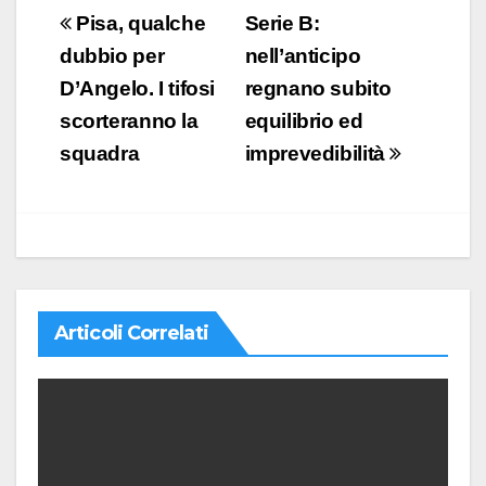
Navigazione
Pisa, qualche
Serie B:
articoli
dubbio per
nell’anticipo
D’Angelo. I tifosi
regnano subito
scorteranno la
equilibrio ed
squadra
imprevedibilità
Articoli Correlati