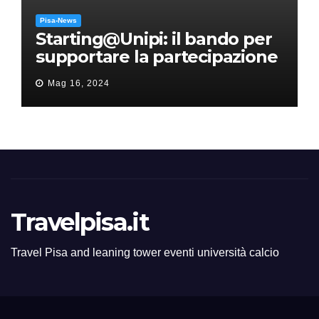
Pisa-News
Starting@Unipi: il bando per
supportare la partecipazione
all’ERC Starting Grant
Mag 16, 2024
Travelpisa.it
Travel Pisa and leaning tower eventi università calcio