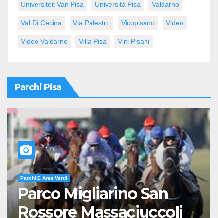
Universiteit Van Pisa
Università Pisa
Valdarno
Val Di Cecina
Via Palestro
Vicopisano
Video
Video Valdarno
Villa Pisa
Vini Pisani
Parchi Pisa
Parchi E Aree Verdi
Parco Migliarino San
Rossore Massaciuccoli