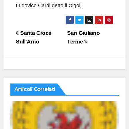
Ludovico Cardi detto il Cigoli.
Navigazione
Santa Croce
San Giuliano
articoli
Sull’Arno
Terme
Articoli Correlati