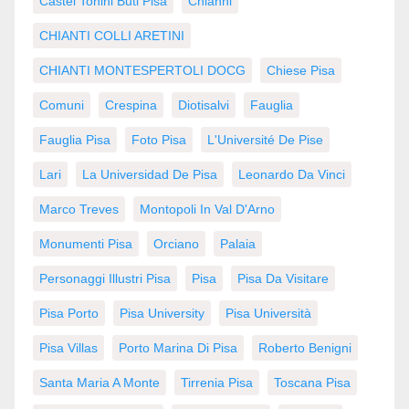
Castel Tonini Buti Pisa
Chianni
CHIANTI COLLI ARETINI
CHIANTI MONTESPERTOLI DOCG
Chiese Pisa
Comuni
Crespina
Diotisalvi
Fauglia
Fauglia Pisa
Foto Pisa
L'Université De Pise
Lari
La Universidad De Pisa
Leonardo Da Vinci
Marco Treves
Montopoli In Val D'Arno
Monumenti Pisa
Orciano
Palaia
Personaggi Illustri Pisa
Pisa
Pisa Da Visitare
Pisa Porto
Pisa University
Pisa Università
Pisa Villas
Porto Marina Di Pisa
Roberto Benigni
Santa Maria A Monte
Tirrenia Pisa
Toscana Pisa