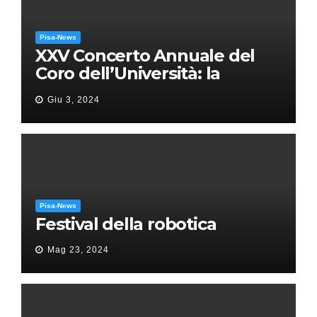
Pisa-News
XXV Concerto Annuale del
Coro dell’Università: la
“Messa in gloria” di Giacomo
Giu 3, 2024
Puccini
Pisa-News
Festival della robotica
Mag 23, 2024