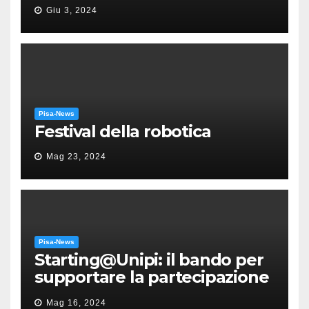
“Messa in gloria” di Giacomo
Giu 3, 2024
Puccini
Pisa-News
Festival della robotica
Mag 23, 2024
Pisa-News
Starting@Unipi: il bando per
supportare la partecipazione
all’ERC Starting Grant
Mag 16, 2024