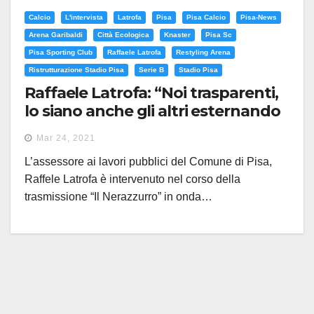
Calcio
L'intervista
Latrofa
Pisa
Pisa Calcio
Pisa-News
Arena Garibaldi
Città Ecologica
Knaster
Pisa Sc
Pisa Sporting Club
Raffaele Latrofa
Restyling Arena
Ristrutturazione Stadio Pisa
Serie B
Stadio Pisa
Raffaele Latrofa: “Noi trasparenti,
lo siano anche gli altri esternando
avversità verso restyling Arena
Mar 24, 2021
Garibaldi e Pisa”
L’assessore ai lavori pubblici del Comune di Pisa,
Raffele Latrofa è intervenuto nel corso della
trasmissione “Il Nerazzurro” in onda…