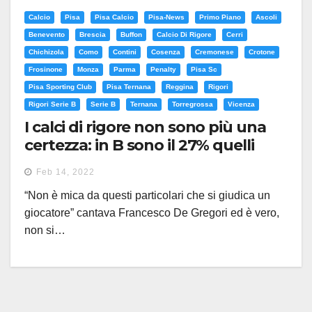
Calcio
Pisa
Pisa Calcio
Pisa-News
Primo Piano
Ascoli
Benevento
Brescia
Buffon
Calcio Di Rigore
Cerri
Chichizola
Como
Contini
Cosenza
Cremonese
Crotone
Frosinone
Monza
Parma
Penalty
Pisa Sc
Pisa Sporting Club
Pisa Ternana
Reggina
Rigori
Rigori Serie B
Serie B
Ternana
Torregrossa
Vicenza
I calci di rigore non sono più una
certezza: in B sono il 27% quelli
sbagliati. Oltre al Pisa sono
Feb 14, 2022
Ternana, Cremonese e Frosinone
“Non è mica da questi particolari che si giudica un
le squadre imprecise
giocatore” cantava Francesco De Gregori ed è vero,
non si…