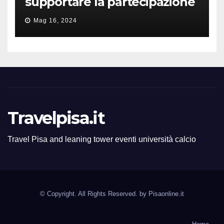
supportare la partecipazione
all’ERC Starting Grant
Mag 16, 2024
Travelpisa.it
Travel Pisa and leaning tower eventi università calcio
© Copyright. All Rights Reserved. by
Pisaonline.it