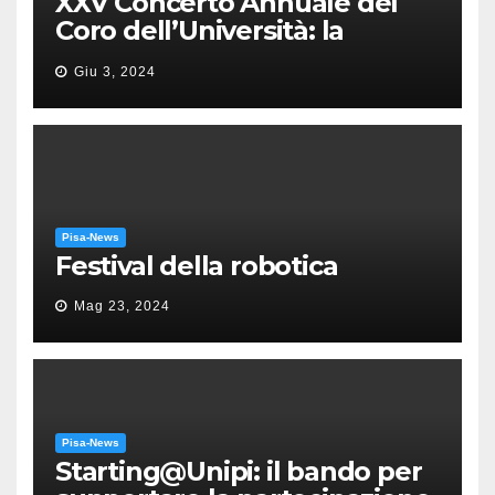
XXV Concerto Annuale del
Coro dell’Università: la
“Messa in gloria” di Giacomo
Giu 3, 2024
Puccini
Pisa-News
Festival della robotica
Mag 23, 2024
Pisa-News
Starting@Unipi: il bando per