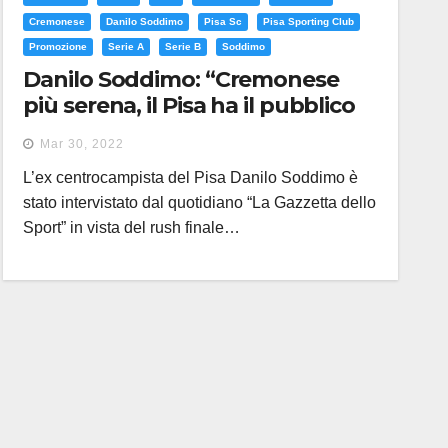
Cremonese
Danilo Soddimo
Pisa Sc
Pisa Sporting Club
Promozione
Serie A
Serie B
Soddimo
Danilo Soddimo: “Cremonese
più serena, il Pisa ha il pubblico
che incide di più”
Mar 30, 2022
L’ex centrocampista del Pisa Danilo Soddimo è
stato intervistato dal quotidiano “La Gazzetta dello
Sport” in vista del rush finale…