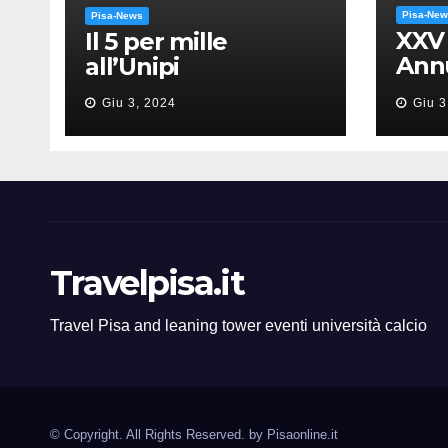
Pisa-Ne
Pisa-News
XXV
Il 5 per mille
Annu
all’Unipi
dell
Giu 3, 2024
Giu 3
“Mes
Gia
Travelpisa.it
Travel Pisa and leaning tower eventi università calcio
© Copyright. All Rights Reserved. by
Pisaonline.it