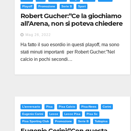
Playoff
Promozione
Serie B
Sport
Robert Gucher:”Ce la giochiamo
all’Arena, non si poteva chiedere
di più”
Mag 26, 2022
Ha fatto il suo esordio in questi playoff, ma sono
stati minuti importanti per Robert Gucher:”Nel
calcio in pochi secondi…
L'avversario
Pisa
Pisa Calcio
Pisa-News
Corini
Eugenio Corini
Lecce
Lecce Pisa
Pisa Sc
Pisa Sporting Club
Promozione
Serie B
Tuttopisa
Eugenio Corini:”Con questa