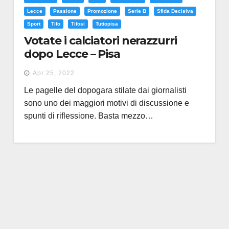
Lecce
Passione
Promozione
Serie B
Sfida Decisiva
Sport
Tifo
Tifosi
Tuttopisa
Votate i calciatori nerazzurri
dopo Lecce – Pisa
Apr 25, 2022
Le pagelle del dopogara stilate dai giornalisti
sono uno dei maggiori motivi di discussione e
spunti di riflessione. Basta mezzo…