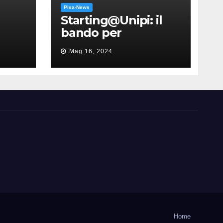
Pisa-News
Starting@Unipi: il
bando per
supportare la
Mag 16, 2024
partecipazione
all’ERC Starting
Grant
Home