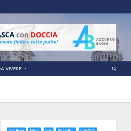
DA VIVERE
Altre News
Calcio
Pisa
Pisa Calcio
Pisa-News