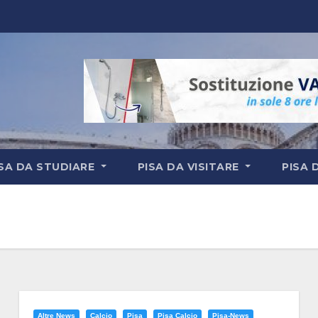
ISA DA STUDIARE
PISA DA VISITARE
PISA 
Altre News
Calcio
Pisa
Pisa Calcio
Pisa-News