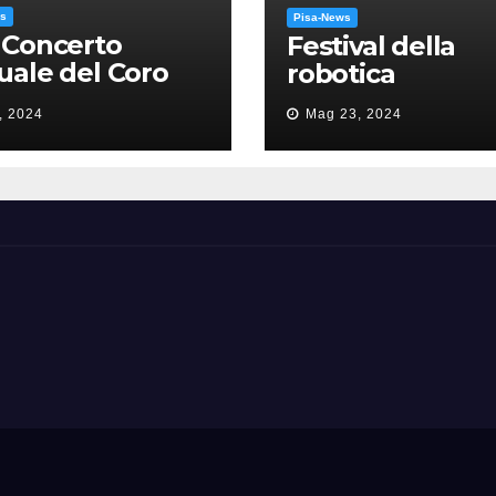
ws
Pisa-News
 Concerto
Festival della
ale del Coro
robotica
’Università: la
, 2024
Mag 23, 2024
sa in gloria” di
como Puccini