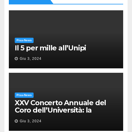
Pisa-News
Il 5 per mille all’Unipi
Giu 3, 2024
Pisa-News
XXV Concerto Annuale del
Coro dell’Università: la
“Messa in gloria” di Giacomo
Giu 3, 2024
Puccini