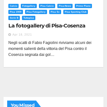
Calcio
Fotogallery
Pisa Calcio
Pisa-News
Primo Piano
Pisa 1909
Pisa Fotogallery
Pisa Sc
Pisa Sporting Club
Serie B
Tuttopisa
La fotogallery di Pisa-Cosenza
Apr 18, 2021
Negli scatti di Fabio Fagiolini riviviamo alcuni dei
momenti salienti della vittoria del Pisa contro il
Cosenza segnata dai gol…
You Missed