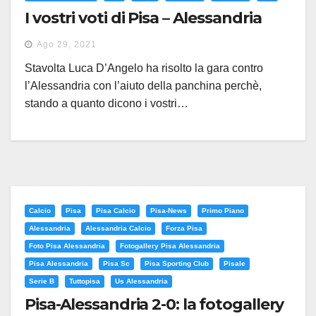
I vostri voti di Pisa – Alessandria
Ago 29, 2021
Stavolta Luca D’Angelo ha risolto la gara contro
l’Alessandria con l’aiuto della panchina perchè,
stando a quanto dicono i vostri…
Calcio
Pisa
Pisa Calcio
Pisa-News
Primo Piano
Alessandria
Alessandria Calcio
Forza Pisa
Foto Pisa Alessandria
Fotogallery Pisa Alessandria
Pisa Alessandria
Pisa Sc
Pisa Sporting Club
Pisale
Serie B
Tuttopisa
Us Alessandria
Pisa-Alessandria 2-0: la fotogallery