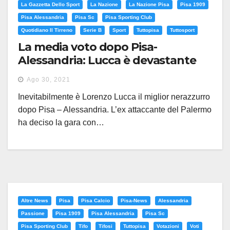
La Gazzetta Dello Sport
La Nazione
La Nazione Pisa
Pisa 1909
Pisa Alessandria
Pisa Sc
Pisa Sporting Club
Quotidiano Il Tirreno
Serie B
Sport
Tuttopisa
Tuttosport
La media voto dopo Pisa-
Alessandria: Lucca è devastante
Ago 30, 2021
Inevitabilmente è Lorenzo Lucca il miglior nerazzurro
dopo Pisa – Alessandria. L’ex attaccante del Palermo
ha deciso la gara con…
Altre News
Pisa
Pisa Calcio
Pisa-News
Alessandria
Passione
Pisa 1909
Pisa Alessandria
Pisa Sc
Pisa Sporting Club
Tifo
Tifosi
Tuttopisa
Votazioni
Voti