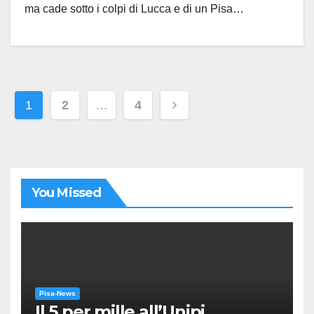
ma cade sotto i colpi di Lucca e di un Pisa…
Paginazione
1
2
…
4
degli
articoli
You Missed
Pisa-News
Il 5 per mille all’Unipi