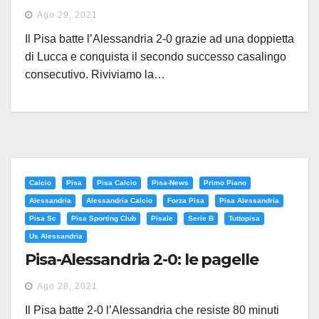
Ago 29, 2021
Il Pisa batte l’Alessandria 2-0 grazie ad una doppietta
di Lucca e conquista il secondo successo casalingo
consecutivo. Riviviamo la…
Calcio
Pisa
Pisa Calcio
Pisa-News
Primo Piano
Alessandria
Alessandria Calcio
Forza Pisa
Pisa Alessandria
Pisa Sc
Pisa Sporting Club
Pisale
Serie B
Tuttopisa
Us Alessandria
Pisa-Alessandria 2-0: le pagelle
Ago 28, 2021
Il Pisa batte 2-0 l’Alessandria che resiste 80 minuti