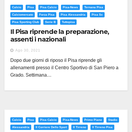
Calcio
Pisa
Pisa Calcio
Pisa-News
Ternana Pisa
Calciomercato
Forza Pisa
Pisa Alessandria
Pisa Sc
Pisa Sporting Club
Serie B
Tuttopisa
Il Pisa riprende la preparazione,
assenti i nazionali
Ago 30, 2021
Dopo due giorni di riposo il Pisa riprende gli
allenamenti presso il Centro Sportivo di San Piero a
Grado. Settimana…
Calcio
Pisa
Pisa Calcio
Pisa-News
Primo Piano
Stadio
Alessandria
Il Corriere Dello Sport
Il Tirreno
Il Tirreno Pisa