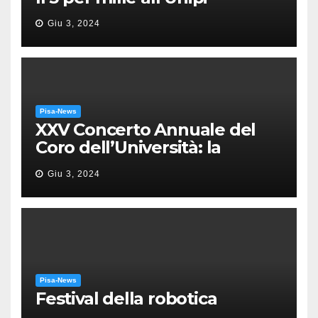
Giu 3, 2024
Pisa-News
XXV Concerto Annuale del
Coro dell’Università: la
“Messa in gloria” di Giacomo
Giu 3, 2024
Puccini
Pisa-News
Festival della robotica