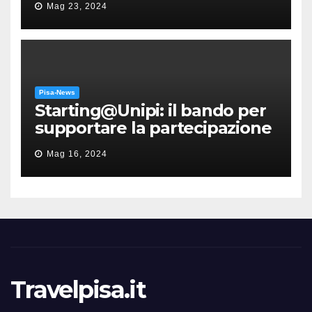
Mag 23, 2024
Pisa-News
Starting@Unipi: il bando per
supportare la partecipazione
all’ERC Starting Grant
Mag 16, 2024
Travelpisa.it