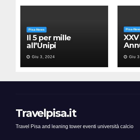
Pisa-Ne
Pisa-News
XXV
Il 5 per mille
Annu
all’Unipi
dell
Giu 3, 2024
Giu 3
“Mes
Gia
Travelpisa.it
Travel Pisa and leaning tower eventi università calcio