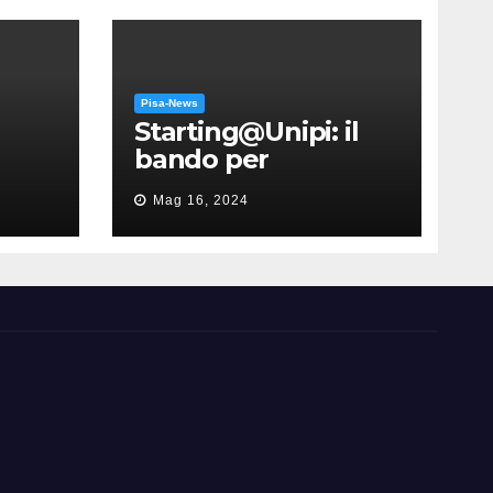
Pisa-News
Starting@Unipi: il
bando per
supportare la
Mag 16, 2024
partecipazione
all’ERC Starting
Grant