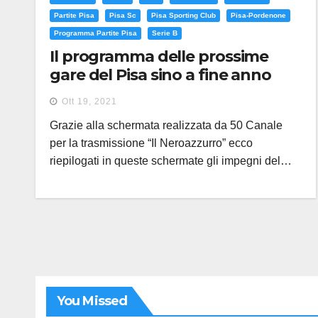
Partite Pisa
Pisa Sc
Pisa Sporting Club
Pisa-Pordenone
Programma Partite Pisa
Serie B
Il programma delle prossime
gare del Pisa sino a fine anno
Ott 19, 2021
Grazie alla schermata realizzata da 50 Canale
per la trasmissione “Il Neroazzurro” ecco
riepilogati in queste schermate gli impegni del…
You Missed