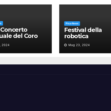
ws
Pisa-News
 Concerto
Festival della
ale del Coro
robotica
’Università: la
, 2024
Mag 23, 2024
sa in gloria” di
como Puccini