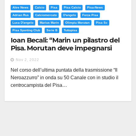
Altre News
Calcio
Pisa
Pisa Calcio
Pisa-News
Adrian Rus
Calciomercato
D'angelo
Forza Pisa
Luca D'angelo
Marius Marin
Olimpiu Morutan
Pisa Sc
Pisa Sporting Club
Serie B
Tuttopisa
Ioan Becali: “Marin un pilastro del
Pisa. Morutan deve impegnarsi
ancora di più”
Nov 2, 2022
Nel corso dell’ultima puntata della trasmissione “Il
Neroazzurro” in onda su 50 Canale con in studio il
centrocampista del Pisa…