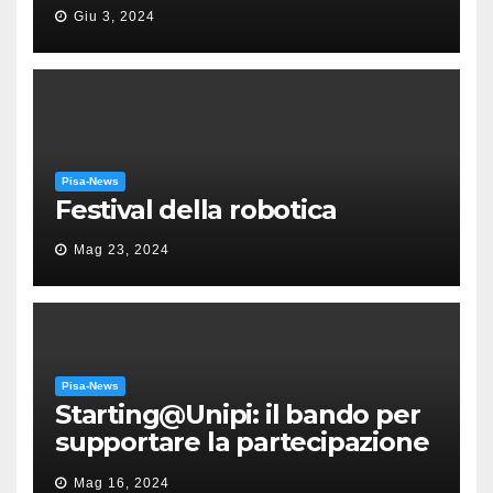
“Messa in gloria” di Giacomo
Giu 3, 2024
Puccini
Pisa-News
Festival della robotica
Mag 23, 2024
Pisa-News
Starting@Unipi: il bando per
supportare la partecipazione
all’ERC Starting Grant
Mag 16, 2024