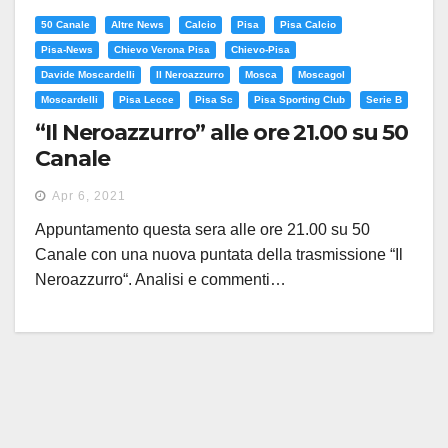
50 Canale
Altre News
Calcio
Pisa
Pisa Calcio
Pisa-News
Chievo Verona Pisa
Chievo-Pisa
Davide Moscardelli
Il Neroazzurro
Mosca
Moscagol
Moscardelli
Pisa Lecce
Pisa Sc
Pisa Sporting Club
Serie B
“Il Neroazzurro” alle ore 21.00 su 50
Canale
Apr 6, 2021
Appuntamento questa sera alle ore 21.00 su 50
Canale con una nuova puntata della trasmissione “Il
Neroazzurro“. Analisi e commenti…