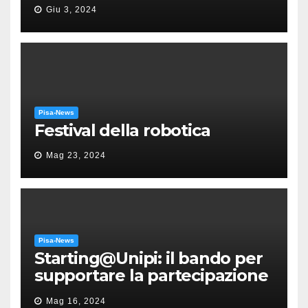
“Messa in gloria” di Giacomo
Giu 3, 2024
Puccini
Pisa-News
Festival della robotica
Mag 23, 2024
Pisa-News
Starting@Unipi: il bando per
supportare la partecipazione
all’ERC Starting Grant
Mag 16, 2024