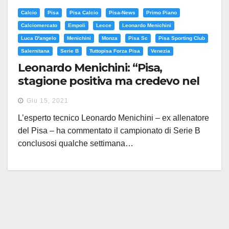
Calcio
Pisa
Pisa Calcio
Pisa-News
Primo Piano
Calciomercato
Empoli
Lecce
Leonardo Menichini
Luca D'angelo
Menichini
Monza
Pisa Sc
Pisa Sporting Club
Salernitana
Serie B
Tuttopisa Forza Pisa
Venezia
Leonardo Menichini: “Pisa,
stagione positiva ma credevo nel
raggiungimento dei playoff”
Giu 15, 2021
L’esperto tecnico Leonardo Menichini – ex allenatore
del Pisa – ha commentato il campionato di Serie B
conclusosi qualche settimana…